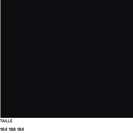
TAILLE
164
188
184