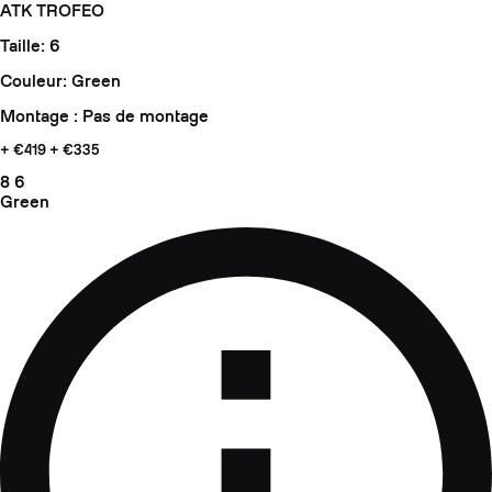
ATK TROFEO
Taille: 6
Couleur: Green
Montage : Pas de montage
+ €419
+ €335
8
6
Green