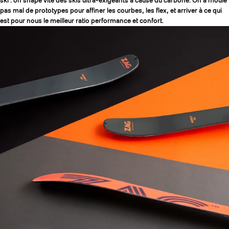
ski : on shape vite des skis ultra-exigeants à cause du carbone. On a moulé
pas mal de prototypes pour affiner les courbes, les flex, et arriver à ce qui
est pour nous le meilleur ratio performance et confort.