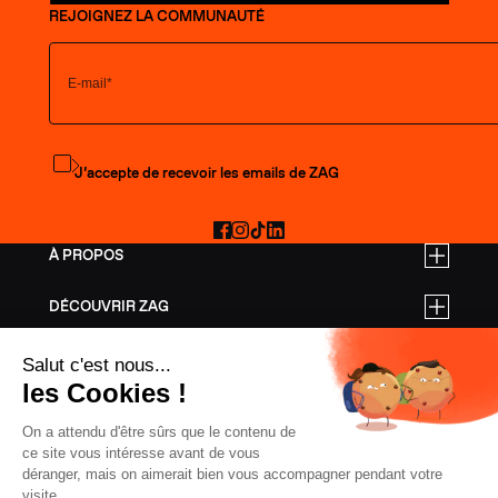
REJOIGNEZ LA COMMUNAUTÉ
S'abonner à la newsletter
J’accepte de recevoir les emails de ZAG
Facebook
Instagram
TikTok
LinkedIn
À PROPOS
DÉCOUVRIR ZAG
TARIFS PRO
AIDE
SKIS FREERIDE