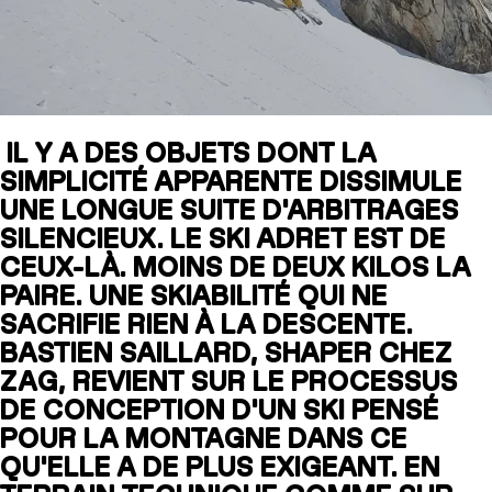
SLAP 104
LITE
IL Y A DES OBJETS DONT LA
SLAP 92
SLA
SIMPLICITÉ APPARENTE DISSIMULE
UBAC 102
UBAC
UNE LONGUE SUITE D'ARBITRAGES
SILENCIEUX. LE SKI ADRET EST DE
CEUX-LÀ. MOINS DE DEUX KILOS LA
PAIRE. UNE SKIABILITÉ QUI NE
SACRIFIE RIEN À LA DESCENTE.
BASTIEN SAILLARD, SHAPER CHEZ
ZAG, REVIENT SUR LE PROCESSUS
DE CONCEPTION D'UN SKI PENSÉ
BÂTONS
F
POUR LA MONTAGNE DANS CE
QU'ELLE A DE PLUS EXIGEANT. EN