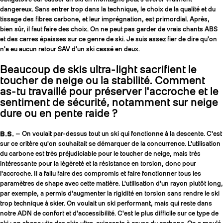
dangereux. Sans entrer trop dans la technique, le choix de la qualité et du
tissage des fibres carbone, et leur imprégnation, est primordial. Après,
bien sûr, il faut faire des choix. On ne peut pas garder de vrais chants ABS
et des carres épaisses sur ce genre de ski. Je suis assez fier de dire qu'on
n'a eu aucun retour SAV d'un ski cassé en deux.
Beaucoup de skis ultra-light sacrifient le
toucher de neige ou la stabilité. Comment
as-tu travaillé pour préserver l'accroche et le
sentiment de sécurité, notamment sur neige
dure ou en pente raide ?
B.S.
— On voulait par-dessus tout un ski qui fonctionne à la descente. C'est
sur ce critère qu'on souhaitait se démarquer de la concurrence. L'utilisation
du carbone est très préjudiciable pour le toucher de neige, mais très
intéressante pour la légèreté et la résistance en torsion, donc pour
l'accroche. Il a fallu faire des compromis et faire fonctionner tous les
paramètres de shape avec cette matière. L'utilisation d'un rayon plutôt long,
par exemple, a permis d'augmenter la rigidité en torsion sans rendre le ski
trop technique à skier. On voulait un ski performant, mais qui reste dans
notre ADN de confort et d'accessibilité. C'est le plus difficile sur ce type de