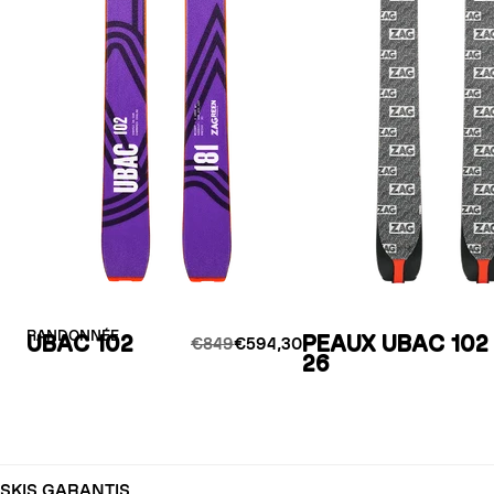
RANDONNÉE
UBAC 102
PEAUX UBAC 102 
€849
€594,30
26
SKIS GARANTIS