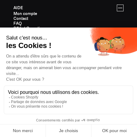
AIDE
Mon compte
Contact
FAQ
SAV et Garantie
Livraisons & Retours
Instructions de montage
SKIS FREERIDE
Tous les skis de Freeride
Equipement Freeride
Guide des tailles Freeride
Cartes Cadeaux
Last Chance
SKIS RANDONNÉE
Tous les skis de Randonnée
Equipement Randonnée
Guide des tailles Randonnée
Cartes Cadeaux
Last Chance
SKIS ALL MOUNTAIN
Tous les skis All Mountain