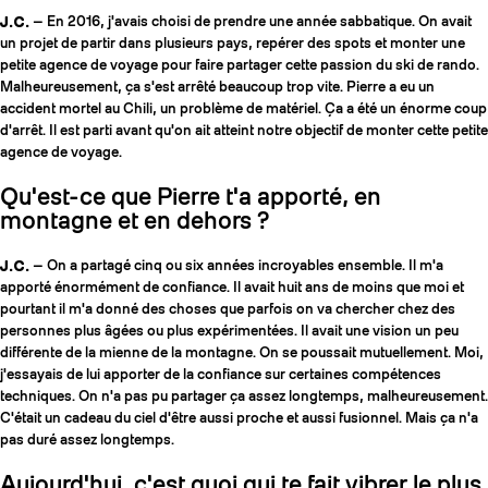
J.C.
— En 2016, j'avais choisi de prendre une année sabbatique. On avait
un projet de partir dans plusieurs pays, repérer des spots et monter une
petite agence de voyage pour faire partager cette passion du ski de rando.
Malheureusement, ça s'est arrêté beaucoup trop vite. Pierre a eu un
accident mortel au Chili, un problème de matériel. Ça a été un énorme coup
d'arrêt. Il est parti avant qu'on ait atteint notre objectif de monter cette petite
agence de voyage.
Qu'est-ce que Pierre t'a apporté, en
montagne et en dehors ?
J.C.
— On a partagé cinq ou six années incroyables ensemble. Il m'a
apporté énormément de confiance. Il avait huit ans de moins que moi et
pourtant il m'a donné des choses que parfois on va chercher chez des
personnes plus âgées ou plus expérimentées. Il avait une vision un peu
différente de la mienne de la montagne. On se poussait mutuellement. Moi,
j'essayais de lui apporter de la confiance sur certaines compétences
techniques. On n'a pas pu partager ça assez longtemps, malheureusement.
C'était un cadeau du ciel d'être aussi proche et aussi fusionnel. Mais ça n'a
pas duré assez longtemps.
Aujourd'hui, c'est quoi qui te fait vibrer le plus