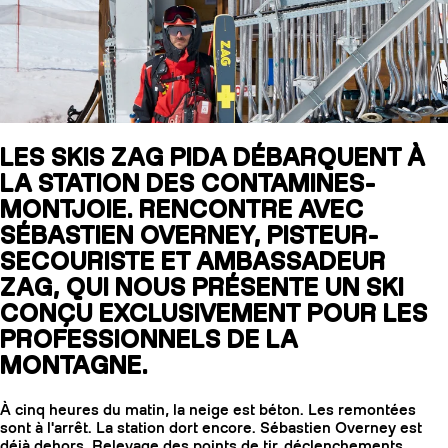
SLAP 104
LITE
SLAP 92
SLA
LES SKIS ZAG PIDA DÉBARQUENT À
LA STATION DES CONTAMINES-
UBAC 102
UBAC
MONTJOIE. RENCONTRE AVEC
SÉBASTIEN OVERNEY, PISTEUR-
SECOURISTE ET AMBASSADEUR
ZAG, QUI NOUS PRÉSENTE UN SKI
CONÇU EXCLUSIVEMENT POUR LES
PROFESSIONNELS DE LA
MONTAGNE.
BÂTONS
F
À cinq heures du matin, la neige est béton. Les remontées
sont à l'arrêt. La station dort encore. Sébastien Overney est
déjà dehors. Relevage des points de tir, déclenchements