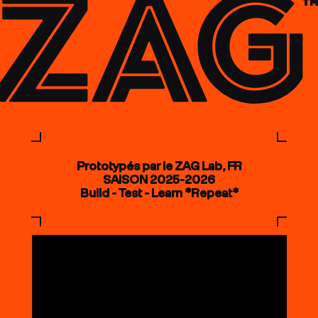
Prototypés par le ZAG Lab, FR
SAISON 2025-2026
Build - Test - Learn *Repeat*