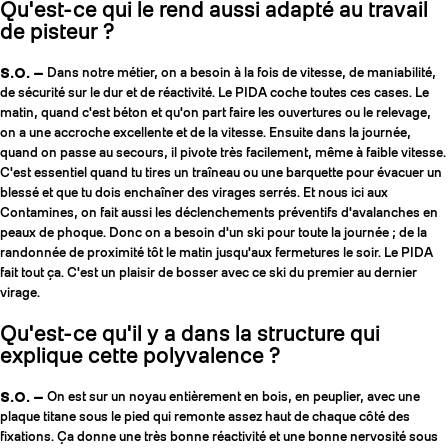
Qu'est-ce qui le rend aussi adapté au travail
de pisteur ?
S.O. —
Dans notre métier, on a besoin à la fois de vitesse, de maniabilité,
de sécurité sur le dur et de réactivité. Le PIDA coche toutes ces cases. Le
matin, quand c'est béton et qu'on part faire les ouvertures ou le relevage,
on a une accroche excellente et de la vitesse. Ensuite dans la journée,
quand on passe au secours, il pivote très facilement, même à faible vitesse.
C'est essentiel quand tu tires un traîneau ou une barquette pour évacuer un
blessé et que tu dois enchaîner des virages serrés. Et nous ici aux
Contamines, on fait aussi les déclenchements préventifs d'avalanches en
peaux de phoque. Donc on a besoin d'un ski pour toute la journée ; de la
randonnée de proximité tôt le matin jusqu'aux fermetures le soir. Le PIDA
fait tout ça. C'est un plaisir de bosser avec ce ski du premier au dernier
virage.
Qu'est-ce qu'il y a dans la structure qui
explique cette polyvalence ?
S.O. —
On est sur un noyau entièrement en bois, en peuplier, avec une
plaque titane sous le pied qui remonte assez haut de chaque côté des
fixations. Ça donne une très bonne réactivité et une bonne nervosité sous