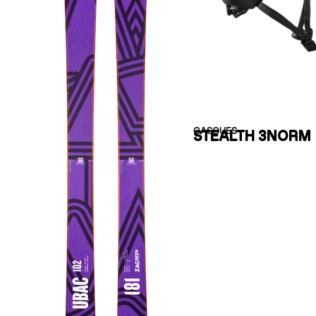
CASQUES
STEALTH 3NORM