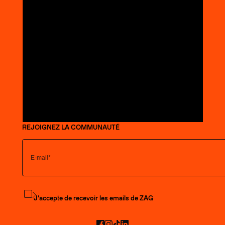
REJOIGNEZ LA COMMUNAUTÉ
S'abonner à la newsletter
J’accepte de recevoir les emails de ZAG
Facebook
Instagram
TikTok
LinkedIn