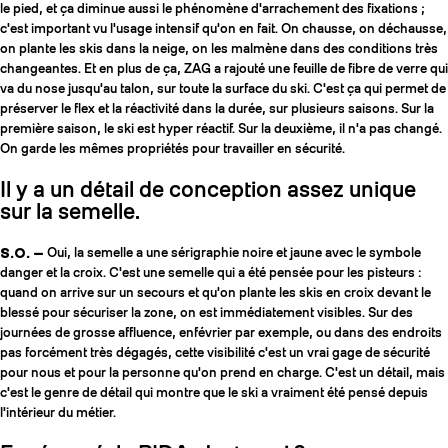
le pied, et ça diminue aussi le phénomène d'arrachement des fixations ;
c'est important vu l'usage intensif qu'on en fait. On chausse, on déchausse,
on plante les skis dans la neige, on les malmène dans des conditions très
changeantes. Et en plus de ça, ZAG a rajouté une feuille de fibre de verre qui
va du nose jusqu'au talon, sur toute la surface du ski. C'est ça qui permet de
préserver le flex et la réactivité dans la durée, sur plusieurs saisons. Sur la
première saison, le ski est hyper réactif. Sur la deuxième, il n'a pas changé.
On garde les mêmes propriétés pour travailler en sécurité.
Il y a un détail de conception assez unique
sur la semelle.
S.O. —
Oui, la semelle a une sérigraphie noire et jaune avec le symbole
danger et la croix. C'est une semelle qui a été pensée pour les pisteurs :
quand on arrive sur un secours et qu'on plante les skis en croix devant le
blessé pour sécuriser la zone, on est immédiatement visibles. Sur des
journées de grosse affluence, enfévrier par exemple, ou dans des endroits
pas forcément très dégagés, cette visibilité c'est un vrai gage de sécurité
pour nous et pour la personne qu'on prend en charge. C'est un détail, mais
c'est le genre de détail qui montre que le ski a vraiment été pensé depuis
l'intérieur du métier.