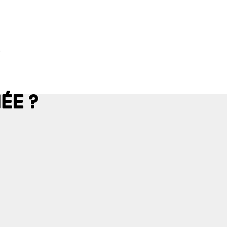
ÉE ?
e