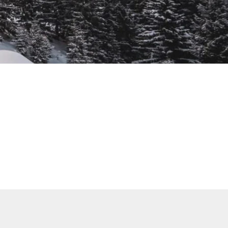
RES
ipement