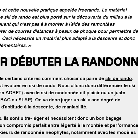
o et cette nouvelle pratique appelée freerando. Le matériel
e ski de rando est plus porté sur la découverte du milieu à la
quent qui n’est pas à à monter à l’aide des remontées
nter de courtes distances à peaux de phoque pour permettre de
 Ceci nécessite un matériel plus adapté à la descente et donc
plémentaires. »
UR DÉBUTER LA RANDONN
 de certains critères comment choisir sa paire de
ski de rando
.
t évoluer en ski de rando. Nous allons donc différencier le ski
 ADRET) avec le ski de randonnée dit plaisir où un juste
UBAC
ou
SLAP
). On va donc juger un ski à son degré de
, d’aptitude à la descente, de maniabilité.
 Ils sont ultra-léger et necéssitent donc un bon bagage
 un compromis parfait entre légerté à la montée et performanc
 skieurs de randonnée néophytes, notamment avec les modèles