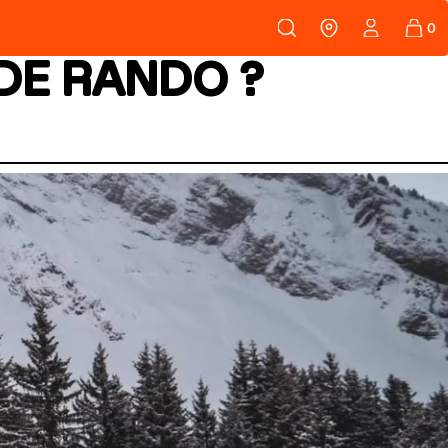
108
PEAUX
 DE RANDO ?