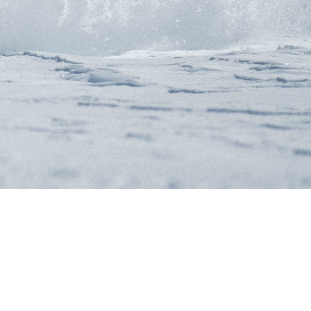
RES
ipement