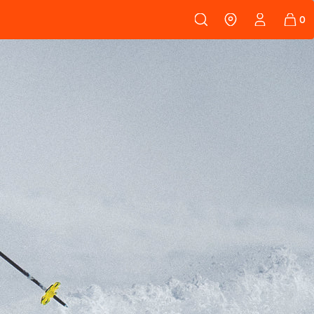
108
PEAUX