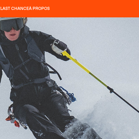
T
LAST CHANCE
À PROPOS
NS
SLAP 92
UBAC 102
SLAP 112
SLAP 92
UBAC 
COUTEAUX
P 104 LITE
RECHERCHER