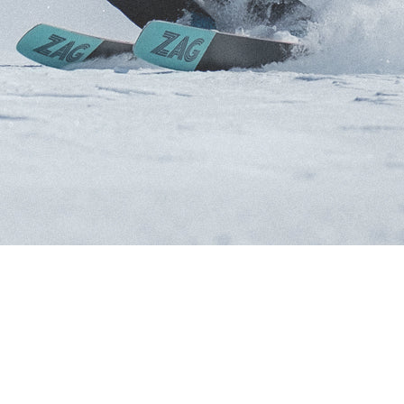
RECHERCHES POPULAI
Skis freeride
Equ
NÉE FEMME