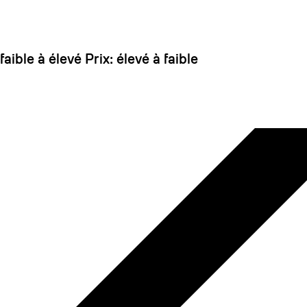
 dirait que vous n'avez encore rien ajouté. Chang
 faible à élevé
Prix: élevé à faible