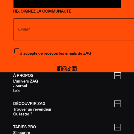
REJOIGNEZ LA COMMUNAUTÉ
S'abonner à la newsletter
J’accepte de recevoir les emails de ZAG
Facebook
Instagram
TikTok
LinkedIn
À PROPOS
L'univers ZAG
Journal
Lab
DÉCOUVRIR ZAG
Trouver un revendeur
Où tester ?
TARIFS PRO
S'inscrire