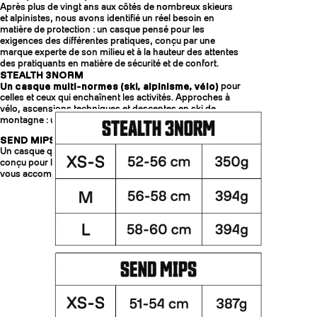
Après plus de vingt ans aux côtés de nombreux skieurs
et alpinistes, nous avons identifié un réel besoin en
matière de protection : un casque pensé pour les
exigences des différentes pratiques, conçu par une
marque experte de son milieu et à la hauteur des attentes
des pratiquants en matière de sécurité et de confort.
STEALTH 3NORM
Un casque multi-normes (ski, alpinisme, vélo)
pour
celles et ceux qui enchaînent les activités. Approches à
vélo, ascensions techniques et descentes en ski de
montagne : un seul casque pour toutes les aventures.
SEND MIPS
Un casque qui met l’accent sur le confort et la protection,
conçu pour les descentes freeride les plus engagées. Il
vous accompagne plus loin, hors des sentiers battus.