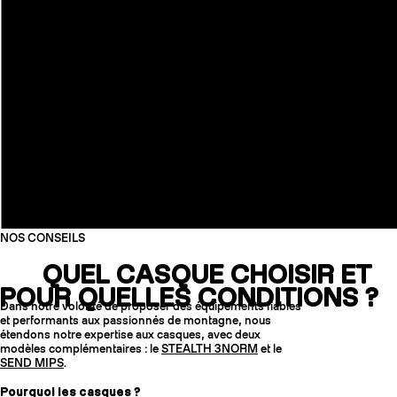
NOS CONSEILS
QUEL CASQUE CHOISIR ET
POUR QUELLES CONDITIONS ?
Dans notre volonté de proposer des équipements fiables
et performants aux passionnés de montagne, nous
étendons notre expertise aux casques, avec deux
modèles complémentaires : le
STEALTH 3NORM
et le
SEND MIPS
.
Pourquoi les casques ?