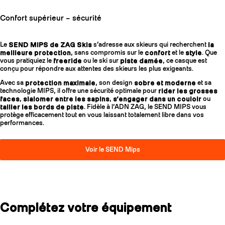
Confort supérieur – sécurité
Le
SEND MIPS de ZAG Skis
s’adresse aux skieurs qui recherchent
la
meilleure protection
, sans compromis sur le
confort
et le
style
. Que
vous pratiquiez le
freeride
ou le ski sur
piste damée
, ce casque est
conçu pour répondre aux attentes des skieurs les plus exigeants.
Avec sa
protection maximale
, son design
sobre et moderne
et sa
technologie MIPS, il offre une sécurité optimale pour
rider les grosses
faces
,
slalomer entre les sapins
,
s’engager dans un couloir
ou
tailler les bords de piste
. Fidèle à l’ADN ZAG, le SEND MIPS vous
protège efficacement tout en vous laissant totalement libre dans vos
performances.
Voir le SEND Mips
Complétez votre équipement