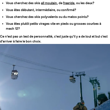
Vous cherchez des skis
all moutain
, de
freeride
, ou les deux?
Vous êtes débutant, intermédiaire, ou confirmé?
Vous cherchez des skis polyvalents ou du matos pointu?
Vous êtes plutôt petits virages vite en pieds ou grosses courbes à
mach 12?
Ce n’est pas un test de personnalité, c’est juste qu’il y a de tout et but c’est
d’arriver à faire le bon choix.