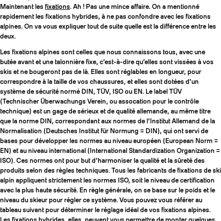
Maintenant les
fixations
. Ah ! Pas une mince affaire. On a mentionné
rapidement les fixations hybrides, à ne pas confondre avec les fixations
alpines. On va vous expliquer tout de suite quelle est la différence entre les
deux.
Les fixations alpines sont celles que nous connaissons tous, avec une
butée avant et une talonnière fixe, c’est-à-dire qu’elles sont vissées à vos
skis et ne bougeront pas de là. Elles sont réglables en longueur, pour
correspondre à la taille de vos chaussures, et elles sont dotées d’un
système de sécurité normé DIN, TÜV, ISO ou EN. Le label TÜV
(Technischer Überwachungs Verein, ou assocation pour le contrôle
technique) est un gage de sérieux et de qualité allemande, au même titre
que la norme DIN, correspondant aux normes de l’Institut Allemand de la
Normalisation (Deutsches Institut für Normung = DIN), qui ont servi de
bases pour développer les normes au niveau européen (European Norm =
EN) et au niveau international (International Standardization Organization =
ISO). Ces normes ont pour but d’harmoniser la qualité et la sûreté des
produits selon des règles techniques. Tous les fabricants de fixations de ski
alpin appliquent strictement les normes ISO, soit le niveau de certification
avec la plus haute sécurité. En règle générale, on se base sur le poids et le
niveau du skieur pour régler ce système. Vous pouvez vous référer au
tableau suivant pour déterminer le réglage idéal de vos fixations alpines.
Les fixations hybrides, elles, peuvent vous permettre de monter quelques