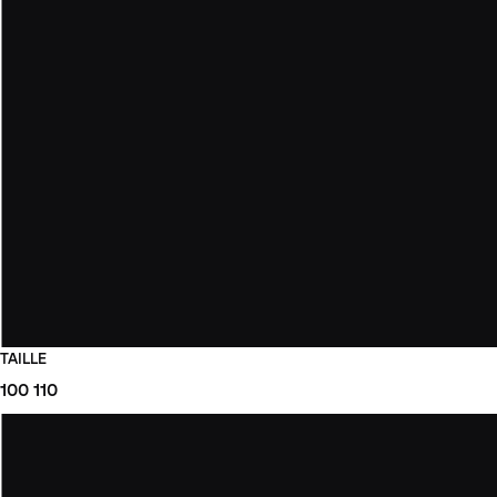
TAILLE
100
110