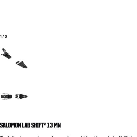
1
/
2
Aller à la diapositive 1
Aller à la diapositive 2
COUTEAUX
SALOMON LAB SHIFT² 13 MN