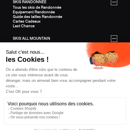
SKIS RANDONNÉE
Tous les skis de Randonnée
Equipement Randonnée
Guide des tailles Randonnée
Cartes Cadeaux
Last Chance
SKIS ALL MOUNTAIN
Tous les skis All Mountain
Equipement All Mountain
Guide des tailles All Mountain
Cartes Cadeaux
Last Chance
ÉQUIPEMENT
Tout l'Équipement
Casques
Fixations
Bâtons
Peaux
Couteaux
Textile
Cartes Cadeaux
Last Chance
CONFIDENTIALITÉ
CGV
MENTIONS LÉGALES
COOKIES