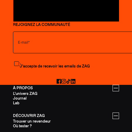
REJOIGNEZ LA COMMUNAUTÉ
S'abonner à la newsletter
J’accepte de recevoir les emails de ZAG
Facebook
Instagram
TikTok
LinkedIn
À PROPOS
L'univers ZAG
Journal
Lab
DÉCOUVRIR ZAG
Trouver un revendeur
Où tester ?