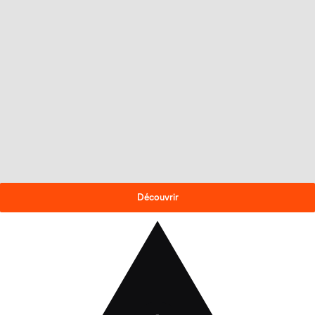
OFFRE DE FIN DE SAISON
-30% sur les skis 2025-26
!
Découvrir