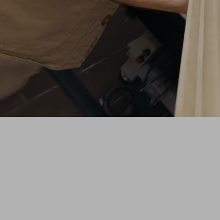
SHAPE
Une série originale ZAG qui vous plonge
dans l'atelier pour découvrir le processus
créatif derrière les nouveaux prototypes de
skis de freeride.