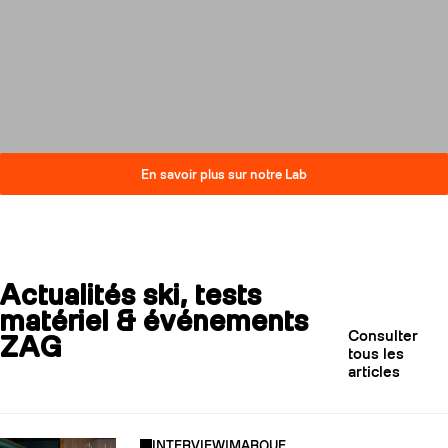
compromis sur la performance.
Découvrez comment nos skis
réduisent leur impact carbone
tout en restant au plus haut
niveau de qualité.
En savoir plus sur notre Lab
Actualités ski, tests
matériel & événements
Consulter
ZAG
tous les
articles
INTERVIEW
|
MARQUE