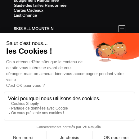
Equipement Randonnée
Guide des tailles Randonnée
Cartes Cadeaux
Last Chance
SKIS ALL MOUNTAIN
Tous les skis All Mountain
Equipement All Mountain
Guide des tailles All Mountain
Cartes Cadeaux
Last Chance
ÉQUIPEMENT
Tout l'Équipement
Casques
Fixations
Bâtons
Peaux
Couteaux
Textile
Cartes Cadeaux
Last Chance
CONFIDENTIALITÉ
CGV
MENTIONS LÉGALES
COOKIES
PORTUGAL, € EUR
ZAG
2026