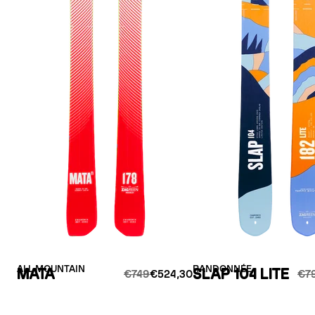
ALL MOUNTAIN
RANDONNÉE
MATA
SLAP 104 LITE
€749
€524,30
€7