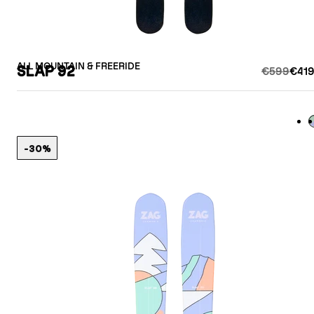
ALL MOUNTAIN & FREERIDE
SLAP 92
€599
€419
L
-30%