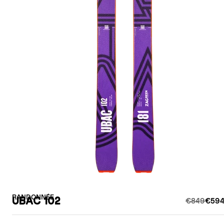
RANDONNÉE
UBAC 102
€849
€594