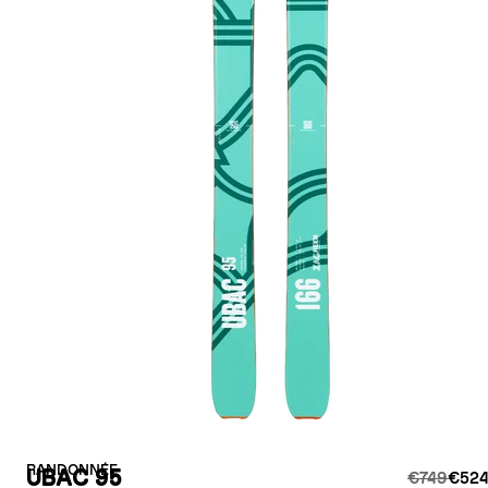
RANDONNÉE
UBAC 95
€749
€524