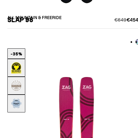
ALL MOUNTAIN & FREERIDE
SLAP 98
€649
€454
L
-35%