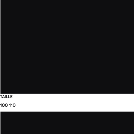
TAILLE
100
110