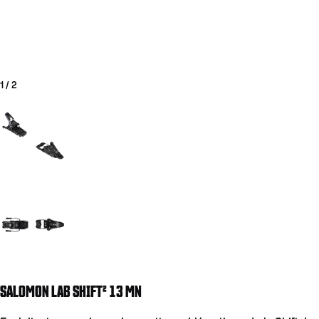
1
/
2
Aller à la diapositive 1
Aller à la diapositive 2
COUTEAUX
SALOMON LAB SHIFT² 13 MN