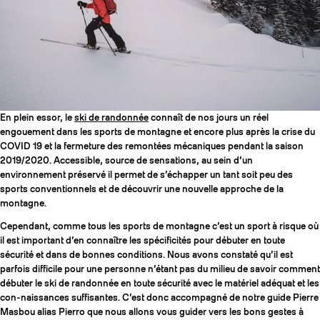
SLAP 104
LITE
SLAP 92
SLA
En plein essor, le
ski de randonnée
connaît de nos jours un réel
UBAC 102
UBAC
engouement dans les sports de montagne et encore plus après la crise du
COVID 19 et la fermeture des remontées mécaniques pendant la saison
2019/2020. Accessible, source de sensations, au sein d’un
environnement préservé il permet de s’échapper un tant soit peu des
sports conventionnels et de découvrir une nouvelle approche de la
montagne.
Cependant, comme tous les sports de montagne c’est un sport à risque où
il est important d’en connaître les spécificités pour débuter en toute
sécurité et dans de bonnes conditions. Nous avons constaté qu’il est
BÂTONS
F
parfois difficile pour une personne n’étant pas du milieu de savoir comment
débuter le ski de randonnée en toute sécurité avec le matériel adéquat et les
con-naissances suffisantes. C’est donc accompagné de notre guide Pierre
Masbou alias Pierro que nous allons vous guider vers les bons gestes à