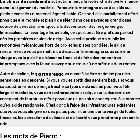
Le skieur de randonnée
est notamment à la recherche de performance
dans l’allègement du matériel. Parcourir la montagne avec des skis aux
pieds nécessite un matériel léger et fiable. Ce sport allie parfaitement effort
physique à la montée et plaisir de skier dans des paysages grandioses
source de sensations uniques à la descente sur des neiges vierges
immaculées. Un avantage indéniable, ce sport peut être pratiqué partout
dès les premières chutes de neige! Avec cette pratique on oublie les
remontées mécaniques hors de prix et les pistes bondées, le ski de
randonnée va vous permettre de découvrir la montagne sous son vrai
visage avec le plaisir de laisser sa trace et de faire des rencontres
impromptues avec la faune sauvage au détour d’une arête ou d’un rocher.
Autre discipline, le
ski freerando
va quant à lui être optimisé pour les
sensations en descente. Si vous voulez sortir des sentiers battus et vous
saupoudrer le nez de neige fraîche ce type de ski est fait pour vous! Ski
large et maniable, vous concentrerez votre pratique sur la descente en
acceptant de fournir un effort physique un peu plus conséquent à la montée
qu’en ski de randonnée. C’est donc à l’aide des infrastructures existantes
que vous vous éloignerez des pistes pour rider une pente vierge de toutes
traces où les sensations de vitesse et de liberté vous prendrons pendant le
ride.
Les mots de Pierro :