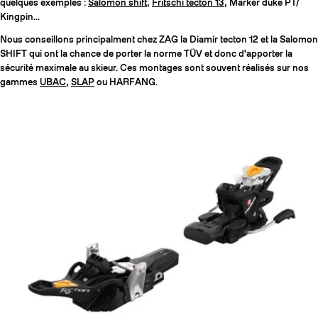
quelques exemples :
Salomon shift
,
Fritschi tecton 13
, Marker duke PT/
Kingpin...
Nous conseillons principalment chez ZAG la Diamir tecton 12 et la Salomon
SHIFT qui ont la chance de porter la norme TÜV et donc d'apporter la
sécurité maximale au skieur. Ces montages sont souvent réalisés sur nos
gammes
UBAC
,
SLAP
ou HARFANG.