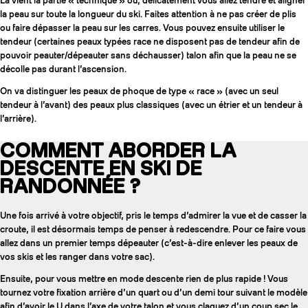
Là vient la partie « technique » où, délicatement vous allez tendre et aligner
la peau sur toute la longueur du ski. Faites attention à ne pas créer de plis
ou faire dépasser la peau sur les carres. Vous pouvez ensuite utiliser le
tendeur (certaines peaux typées race ne disposent pas de tendeur afin de
pouvoir peauter/dépeauter sans déchausser) talon afin que la peau ne se
décolle pas durant l’ascension.
On va distinguer les peaux de phoque de type « race » (avec un seul
tendeur à l’avant) des peaux plus classiques (avec un étrier et un tendeur à
l’arrière).
COMMENT ABORDER LA
DESCENTE EN SKI DE
RANDONNÉE ?
Une fois arrivé à votre objectif, pris le temps d’admirer la vue et de casser la
croute, il est désormais temps de penser à redescendre. Pour ce faire vous
allez dans un premier temps dépeauter (c’est-à-dire enlever les peaux de
vos skis et les ranger dans votre sac).
Ensuite, pour vous mettre en mode descente rien de plus rapide ! Vous
tournez votre fixation arrière d’un quart ou d’un demi tour suivant le modèle
afin d’avoir le U dans l’axe de votre talon et vous claquez d’un coup sec le