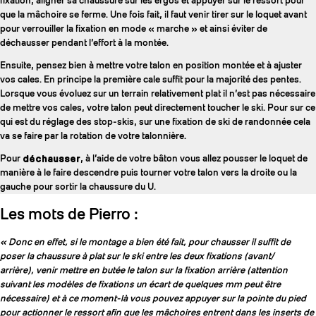
fixation, aligner sa chaussure sur les ergos et appuyer sur le ressort pour
que la mâchoire se ferme. Une fois fait, il faut venir tirer sur le loquet avant
pour verrouiller la fixation en mode « marche » et ainsi éviter de
déchausser pendant l’effort à la montée.
Ensuite, pensez bien à mettre votre talon en position montée et à ajuster
vos cales. En principe la première cale suffit pour la majorité des pentes.
Lorsque vous évoluez sur un terrain relativement plat il n’est pas nécessaire
de mettre vos cales, votre talon peut directement toucher le ski. Pour sur ce
qui est du réglage des stop-skis, sur une fixation de ski de randonnée cela
va se faire par la rotation de votre talonnière.
Pour
déchausser
, à l’aide de votre bâton vous allez pousser le loquet de
manière à le faire descendre puis tourner votre talon vers la droite ou la
gauche pour sortir la chaussure du U.
Les mots de Pierro :
« Donc en effet, si le montage a bien été fait, pour chausser il suffit de
poser la chaussure à plat sur le ski entre les deux fixations (avant/
arrière), venir mettre en butée le talon sur la fixation arrière (attention
suivant les modèles de fixations un écart de quelques mm peut être
nécessaire) et à ce moment-là vous pouvez appuyer sur la pointe du pied
pour actionner le ressort afin que les mâchoires entrent dans les inserts de