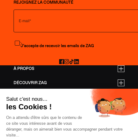
REJOIGNEZ LA COMMUNAUTÉ
S'abonner à la newsletter
J’accepte de recevoir les emails de ZAG
Facebook
Instagram
TikTok
LinkedIn
À PROPOS
DÉCOUVRIR ZAG
TARIFS PRO
AIDE
SKIS FREERIDE