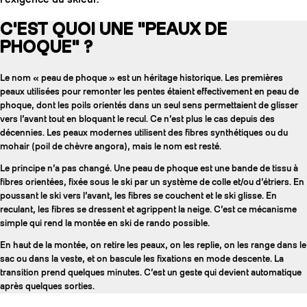
C'EST QUOI UNE "PEAUX DE
PHOQUE" ?
Le nom « peau de phoque » est un héritage historique. Les premières
peaux utilisées pour remonter les pentes étaient effectivement en peau de
phoque, dont les poils orientés dans un seul sens permettaient de glisser
vers l’avant tout en bloquant le recul. Ce n’est plus le cas depuis des
décennies. Les peaux modernes utilisent des fibres synthétiques ou du
mohair (poil de chèvre angora), mais le nom est resté.
Le principe n’a pas changé. Une peau de phoque est une bande de tissu à
fibres orientées, fixée sous le ski par un système de colle et/ou d’étriers. En
poussant le ski vers l’avant, les fibres se couchent et le ski glisse. En
reculant, les fibres se dressent et agrippent la neige. C’est ce mécanisme
COUTEAUX
simple qui rend la montée en ski de rando possible.
En haut de la montée, on retire les peaux, on les replie, on les range dans le
sac ou dans la veste, et on bascule les fixations en mode descente. La
transition prend quelques minutes. C’est un geste qui devient automatique
après quelques sorties.