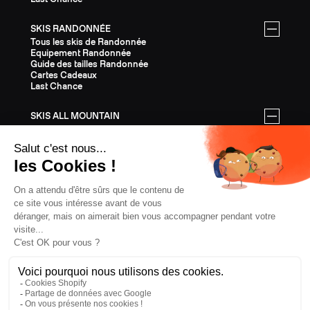
SKIS RANDONNÉE
Tous les skis de Randonnée
Equipement Randonnée
Guide des tailles Randonnée
Cartes Cadeaux
Last Chance
SKIS ALL MOUNTAIN
Tous les skis All Mountain
Equipement All Mountain
Guide des tailles All Mountain
Cartes Cadeaux
Last Chance
ÉQUIPEMENT
Tout l'Équipement
Casques
Fixations
Bâtons
Peaux
Couteaux
Textile
Cartes Cadeaux
Last Chance