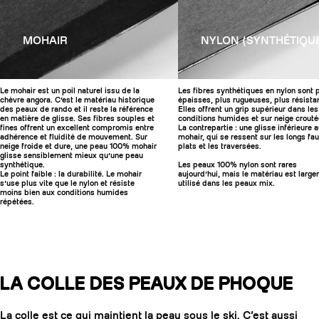
MOHAIR
NYLON (SYNTHÉTIQU
Le mohair est un poil naturel issu de la
Les fibres synthétiques en nylon sont 
chèvre angora. C’est le matériau historique
épaisses, plus rugueuses, plus résista
des peaux de rando et il reste la référence
Elles offrent un grip supérieur dans les
en matière de glisse. Ses fibres souples et
conditions humides et sur neige crouté
fines offrent un excellent compromis entre
La contrepartie : une glisse inférieure 
adhérence et fluidité de mouvement. Sur
mohair, qui se ressent sur les longs fa
neige froide et dure, une peau 100% mohair
plats et les traversées.
glisse sensiblement mieux qu’une peau
synthétique.
Les peaux 100% nylon sont rares
Le point faible : la durabilité. Le mohair
aujourd’hui, mais le matériau est larg
s’use plus vite que le nylon et résiste
utilisé dans les peaux mix.
moins bien aux conditions humides
répétées.
LA COLLE DES PEAUX DE PHOQUE
La colle est ce qui maintient la peau sous le ski. C’est aussi