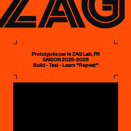
Prototypés par le ZAG Lab, FR
SAISON 2025-2026
Build - Test - Learn *Repeat*