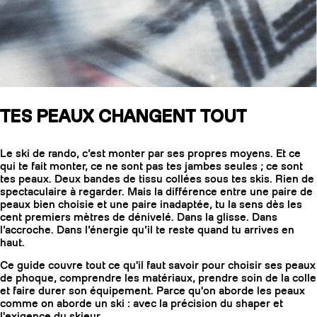
SLAP 104
LITE
SLAP 92
SLA
TES PEAUX CHANGENT TOUT
UBAC 102
UBAC
Le ski de rando, c’est monter par ses propres moyens. Et ce
qui te fait monter, ce ne sont pas tes jambes seules ; ce sont
tes peaux. Deux bandes de tissu collées sous tes skis. Rien de
spectaculaire à regarder. Mais la différence entre une paire de
peaux bien choisie et une paire inadaptée, tu la sens dès les
cent premiers mètres de dénivelé. Dans la glisse. Dans
l’accroche. Dans l’énergie qu’il te reste quand tu arrives en
haut.
BÂTONS
F
Ce guide couvre tout ce qu'il faut savoir pour choisir ses peaux
de phoque, comprendre les matériaux, prendre soin de la colle
et faire durer son équipement. Parce qu'on aborde les peaux
comme on aborde un ski : avec la précision du shaper et
l'exigence du skieur.