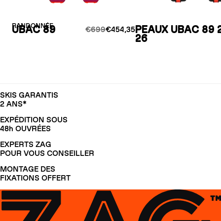
RANDONNÉE
UBAC 89
PEAUX UBAC 89 
€699
€454,35
26
SKIS GARANTIS
2 ANS*
EXPÉDITION SOUS
48h OUVRÉES
EXPERTS ZAG
POUR VOUS CONSEILLER
MONTAGE DES
FIXATIONS OFFERT