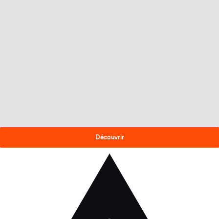
OFFRE DE FIN DE SAISON
-30% sur les skis 2025-26
!
Découvrir