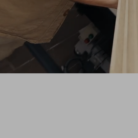
SHAPE
Une série originale ZAG qui vous plonge
dans l'atelier pour découvrir le processus
créatif derrière les nouveaux prototypes de
skis de freeride.