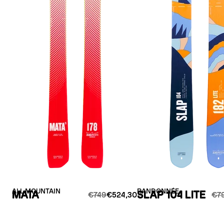
ALL MOUNTAIN
RANDONNÉE
MATA
SLAP 104 LITE
€749
€524,30
€7