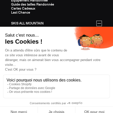
Equipement Randonnée
Guide des tailles Randonnée
Cartes Cadeaux
Last Chance
SKIS ALL MOUNTAIN
Tous les skis All Mountain
Equipement All Mountain
Guide des tailles All Mountain
Cartes Cadeaux
Last Chance
ÉQUIPEMENT
Tout l'Équipement
Casques
Fixations
Bâtons
Peaux
Couteaux
Textile
Cartes Cadeaux
Last Chance
CONFIDENTIALITÉ
CGV
MENTIONS LÉGALES
COOKIES
SLOVÉNIE, € EUR
ZAG
2026