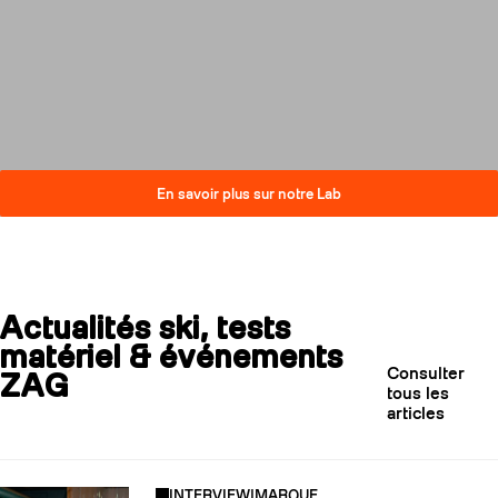
compromis sur la performance.
Découvrez comment nos skis
réduisent leur impact carbone
tout en restant au plus haut
niveau de qualité.
En savoir plus sur notre Lab
Actualités ski, tests
matériel & événements
Consulter
ZAG
tous les
articles
INTERVIEW
|
MARQUE