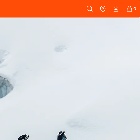
108
PEAUX