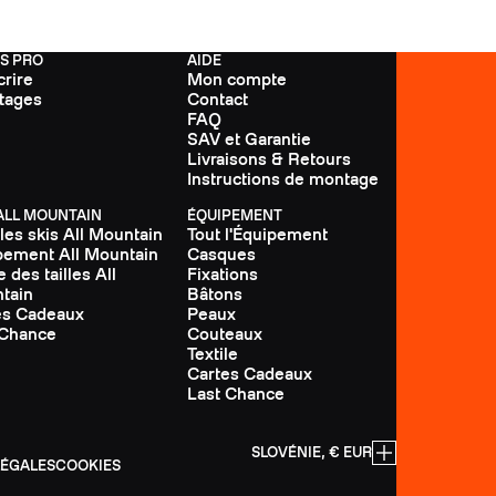
FS PRO
AIDE
crire
Mon compte
tages
Contact
FAQ
SAV et Garantie
Livraisons & Retours
Instructions de montage
 ALL MOUNTAIN
ÉQUIPEMENT
les skis All Mountain
Tout l'Équipement
pement All Mountain
Casques
 des tailles All
Fixations
tain
Bâtons
es Cadeaux
Peaux
 Chance
Couteaux
Textile
Cartes Cadeaux
Last Chance
SLOVÉNIE, € EUR
LÉGALES
COOKIES