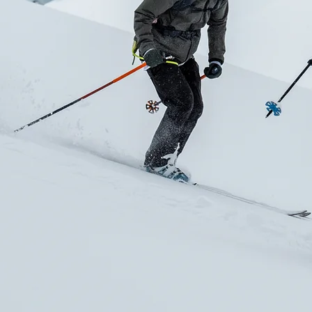
RECHERCHES POPULAI
Skis freeride
Equ