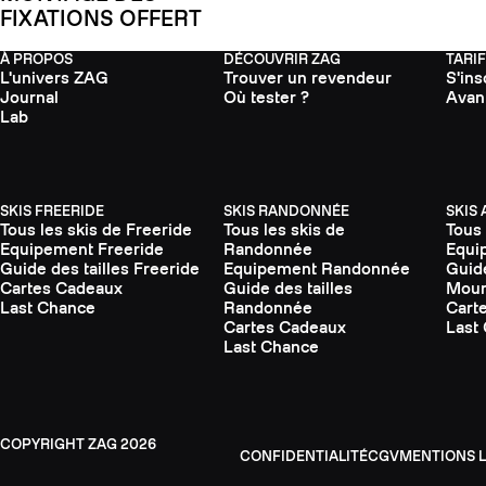
FIXATIONS OFFERT
À PROPOS
DÉCOUVRIR ZAG
TARI
L'univers ZAG
Trouver un revendeur
S'ins
Journal
Où tester ?
Avan
Lab
SKIS FREERIDE
SKIS RANDONNÉE
SKIS
Tous les skis de Freeride
Tous les skis de
Tous 
Equipement Freeride
Randonnée
Equi
Guide des tailles Freeride
Equipement Randonnée
Guide
Cartes Cadeaux
Guide des tailles
Moun
Last Chance
Randonnée
Cart
Cartes Cadeaux
Last
Last Chance
ZAG
2026
CONFIDENTIALITÉ
CGV
MENTIONS 