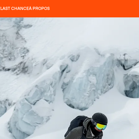
T
LAST CHANCE
À PROPOS
NS
SLAP 92
UBAC 102
SLAP 112
SLAP 92
UBAC 
COUTEAUX
P 104 LITE
RECHERCHER