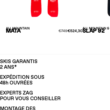
ALL MOUNTAIN
ALL MOUNTAIN &
MATA
SLAP 92
€749
€524,30
SKIS GARANTIS
2 ANS*
EXPÉDITION SOUS
48h OUVRÉES
EXPERTS ZAG
POUR VOUS CONSEILLER
MONTAGE DES