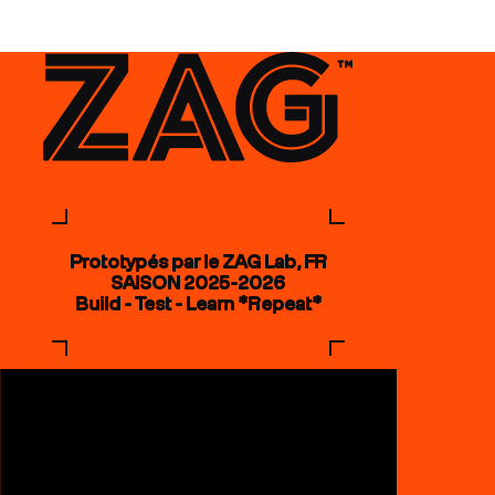
Prototypés par le ZAG Lab, FR
SAISON 2025-2026
Build - Test - Learn *Repeat*