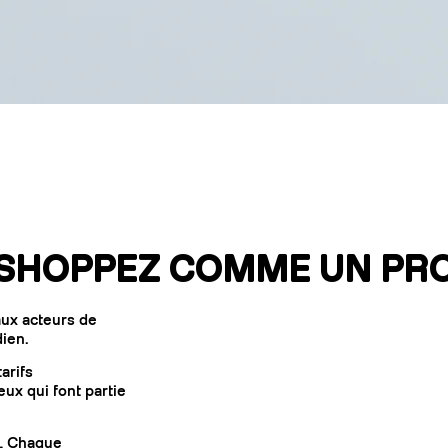
On
Pro ZAG
 SHOPPEZ COMME UN PR
aux acteurs de
dien.
tarifs
eux qui font partie
.
Chaque