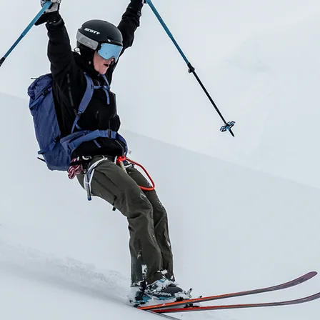
RES
ipement