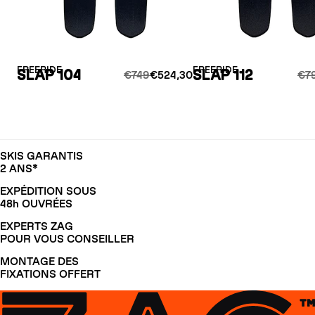
FREERIDE
FREERIDE
SLAP 104
SLAP 112
€749
€524,30
€7
SKIS GARANTIS
2 ANS*
EXPÉDITION SOUS
48h OUVRÉES
EXPERTS ZAG
POUR VOUS CONSEILLER
MONTAGE DES
FIXATIONS OFFERT