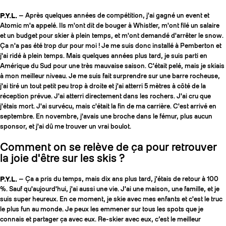
P.Y.L.
— Après quelques années de compétition, j'ai gagné un event et
Atomic m'a appelé. Ils m'ont dit de bouger à Whistler, m'ont filé un salaire
et un budget pour skier à plein temps, et m'ont demandé d'arrêter le snow.
Ça n'a pas été trop dur pour moi ! Je me suis donc installé à Pemberton et
j'ai ridé à plein temps. Mais quelques années plus tard, je suis parti en
Amérique du Sud pour une très mauvaise saison. C'était pelé, mais je skiais
à mon meilleur niveau. Je me suis fait surprendre sur une barre rocheuse,
j'ai tiré un tout petit peu trop à droite et j'ai atterri 5 mètres à côté de la
réception prévue. J'ai atterri directement dans les rochers. J'ai cru que
j'étais mort. J'ai survécu, mais c'était la fin de ma carrière. C'est arrivé en
septembre. En novembre, j'avais une broche dans le fémur, plus aucun
sponsor, et j'ai dû me trouver un vrai boulot.
Comment on se relève de ça pour retrouver
la joie d'être sur les skis ?
P.Y.L.
— Ça a pris du temps, mais dix ans plus tard, j'étais de retour à 100
%. Sauf qu'aujourd'hui, j'ai aussi une vie. J'ai une maison, une famille, et je
suis super heureux. En ce moment, je skie avec mes enfants et c'est le truc
le plus fun au monde. Je peux les emmener sur tous les spots que je
connais et partager ça avec eux. Re-skier avec eux, c’est le meilleur