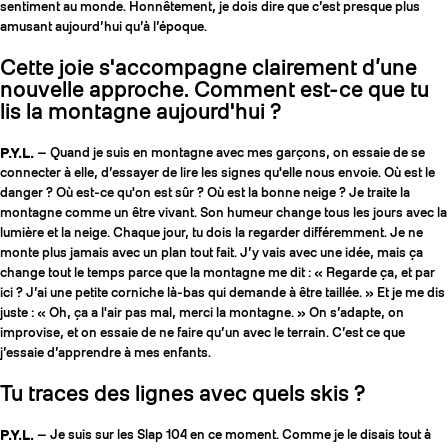
sentiment au monde. Honnêtement, je dois dire que c’est presque plus
amusant aujourd’hui qu’à l’époque.
Cette joie s'accompagne clairement d’une
nouvelle approche. Comment est-ce que tu
lis la montagne aujourd'hui ?
P.Y.L.
— Quand je suis en montagne avec mes garçons, on essaie de se
connecter à elle, d’essayer de lire les signes qu'elle nous envoie. Où est le
danger ? Où est-ce qu'on est sûr ? Où est la bonne neige ? Je traite la
montagne comme un être vivant. Son humeur change tous les jours avec la
lumière et la neige. Chaque jour, tu dois la regarder différemment. Je ne
monte plus jamais avec un plan tout fait. J’y vais avec une idée, mais ça
change tout le temps parce que la montagne me dit : « Regarde ça, et par
ici ? J’ai une petite corniche là-bas qui demande à être taillée. » Et je me dis
juste : « Oh, ça a l'air pas mal, merci la montagne. » On s’adapte, on
improvise, et on essaie de ne faire qu’un avec le terrain. C’est ce que
j’essaie d’apprendre à mes enfants.
Tu traces des lignes avec quels skis ?
P.Y.L.
— Je suis sur les Slap 104 en ce moment. Comme je le disais tout à