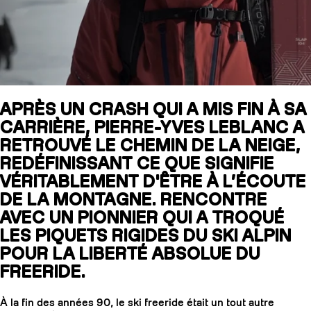
SLAP 104
LITE
SLAP 92
SLA
APRÈS UN CRASH QUI A MIS FIN À SA
CARRIÈRE, PIERRE-YVES LEBLANC A
UBAC 102
UBAC
RETROUVÉ LE CHEMIN DE LA NEIGE,
REDÉFINISSANT CE QUE SIGNIFIE
VÉRITABLEMENT D'ÊTRE À L’ÉCOUTE
DE LA MONTAGNE. RENCONTRE
AVEC UN PIONNIER QUI A TROQUÉ
LES PIQUETS RIGIDES DU SKI ALPIN
POUR LA LIBERTÉ ABSOLUE DU
BÂTONS
F
FREERIDE.
À la fin des années 90, le ski freeride était un tout autre