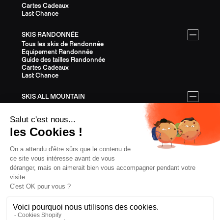
Cartes Cadeaux
Last Chance
SKIS RANDONNÉE
Tous les skis de Randonnée
Equipement Randonnée
Guide des tailles Randonnée
Cartes Cadeaux
Last Chance
SKIS ALL MOUNTAIN
Tous les skis All Mountain
Equipement All Mountain
Guide des tailles All Mountain
Cartes Cadeaux
Last Chance
ÉQUIPEMENT
Tout l'Équipement
Casques
Fixations
Bâtons
Peaux
Couteaux
Textile