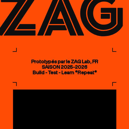
Prototypés par le ZAG Lab, FR
SAISON 2025-2026
Build - Test - Learn *Repeat*