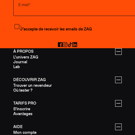
S'abonner à la newsletter
J’accepte de recevoir les emails de ZAG
Facebook
Instagram
TikTok
LinkedIn
À PROPOS
L'univers ZAG
Journal
Lab
DÉCOUVRIR ZAG
Trouver un revendeur
Où tester ?
TARIFS PRO
S'inscrire
Avantages
AIDE
Mon compte