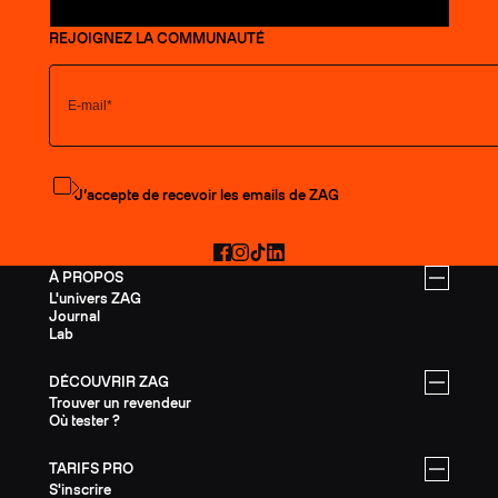
REJOIGNEZ LA COMMUNAUTÉ
S'abonner à la newsletter
J’accepte de recevoir les emails de ZAG
Facebook
Instagram
TikTok
LinkedIn
À PROPOS
L'univers ZAG
Journal
Lab
DÉCOUVRIR ZAG
Trouver un revendeur
Où tester ?
TARIFS PRO
S'inscrire