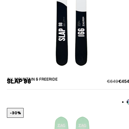
ALL MOUNTAIN & FREERIDE
SLAP 98
€649
€454
L
-30%