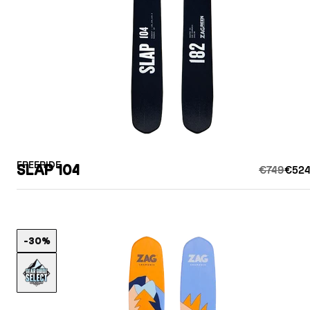
FREERIDE
SLAP 104
€749
€524
-30%