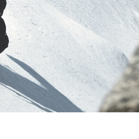
RES
ipement