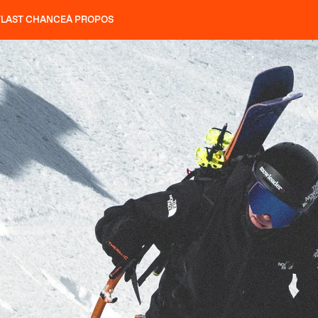
T
LAST CHANCE
À PROPOS
NS
SLAP 92
UBAC 102
SLAP 112
SLAP 92
UBAC 
COUTEAUX
P 104 LITE
RECHERCHER