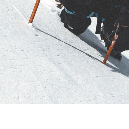
RECHERCHES POPULAI
Skis freeride
Equ