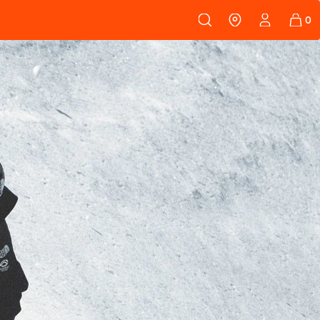
108
PEAUX