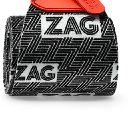
RECHERCHES POPULAI
Skis freeride
Equ