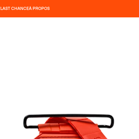
T
LAST CHANCE
À PROPOS
NS
SLAP 92
UBAC 102
SLAP 112
SLAP 92
UBAC 
COUTEAUX
P 104 LITE
RECHERCHER