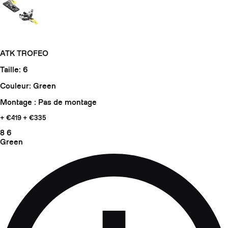
ATK TROFEO
Taille: 6
Couleur: Green
Montage : Pas de montage
+ €419
+ €335
8
6
Green