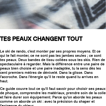
SLAP 104
LITE
SLAP 92
SLA
TES PEAUX CHANGENT TOUT
UBAC 102
UBAC
Le ski de rando, c’est monter par ses propres moyens. Et ce
qui te fait monter, ce ne sont pas tes jambes seules ; ce sont
tes peaux. Deux bandes de tissu collées sous tes skis. Rien de
spectaculaire à regarder. Mais la différence entre une paire de
peaux bien choisie et une paire inadaptée, tu la sens dès les
cent premiers mètres de dénivelé. Dans la glisse. Dans
l’accroche. Dans l’énergie qu’il te reste quand tu arrives en
haut.
BÂTONS
F
Ce guide couvre tout ce qu'il faut savoir pour choisir ses peaux
de phoque, comprendre les matériaux, prendre soin de la colle
et faire durer son équipement. Parce qu'on aborde les peaux
comme on aborde un ski : avec la précision du shaper et
l'exigence du skieur.