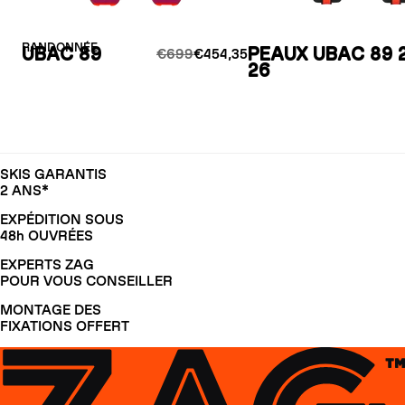
RANDONNÉE
UBAC 89
PEAUX UBAC 89 
€699
€454,35
26
SKIS GARANTIS
2 ANS*
EXPÉDITION SOUS
48h OUVRÉES
EXPERTS ZAG
POUR VOUS CONSEILLER
MONTAGE DES
FIXATIONS OFFERT