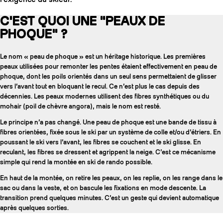
C'EST QUOI UNE "PEAUX DE
PHOQUE" ?
Le nom « peau de phoque » est un héritage historique. Les premières
peaux utilisées pour remonter les pentes étaient effectivement en peau de
phoque, dont les poils orientés dans un seul sens permettaient de glisser
vers l’avant tout en bloquant le recul. Ce n’est plus le cas depuis des
décennies. Les peaux modernes utilisent des fibres synthétiques ou du
mohair (poil de chèvre angora), mais le nom est resté.
Le principe n’a pas changé. Une peau de phoque est une bande de tissu à
fibres orientées, fixée sous le ski par un système de colle et/ou d’étriers. En
poussant le ski vers l’avant, les fibres se couchent et le ski glisse. En
reculant, les fibres se dressent et agrippent la neige. C’est ce mécanisme
COUTEAUX
simple qui rend la montée en ski de rando possible.
En haut de la montée, on retire les peaux, on les replie, on les range dans le
sac ou dans la veste, et on bascule les fixations en mode descente. La
transition prend quelques minutes. C’est un geste qui devient automatique
après quelques sorties.