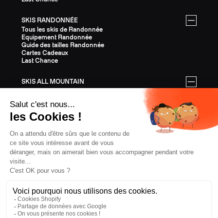
SKIS RANDONNÉE
Tous les skis de Randonnée
Equipement Randonnée
Guide des tailles Randonnée
Cartes Cadeaux
Last Chance
SKIS ALL MOUNTAIN
Tous les skis All Mountain
Equipement All Mountain
Guide des tailles All Mountain
Cartes Cadeaux
Last Chance
ÉQUIPEMENT
Tout l'Équipement
Casques
Fixations
Bâtons
Peaux
Couteaux
Textile
Cartes Cadeaux
Last Chance