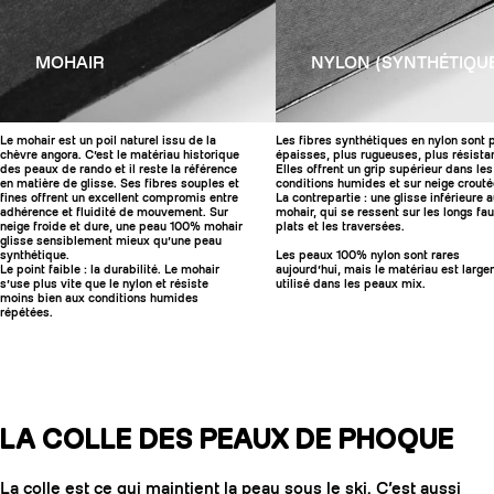
MOHAIR
NYLON (SYNTHÉTIQU
Le mohair est un poil naturel issu de la
Les fibres synthétiques en nylon sont 
chèvre angora. C’est le matériau historique
épaisses, plus rugueuses, plus résista
des peaux de rando et il reste la référence
Elles offrent un grip supérieur dans les
en matière de glisse. Ses fibres souples et
conditions humides et sur neige crouté
fines offrent un excellent compromis entre
La contrepartie : une glisse inférieure 
adhérence et fluidité de mouvement. Sur
mohair, qui se ressent sur les longs fa
neige froide et dure, une peau 100% mohair
plats et les traversées.
glisse sensiblement mieux qu’une peau
synthétique.
Les peaux 100% nylon sont rares
Le point faible : la durabilité. Le mohair
aujourd’hui, mais le matériau est larg
s’use plus vite que le nylon et résiste
utilisé dans les peaux mix.
moins bien aux conditions humides
répétées.
LA COLLE DES PEAUX DE PHOQUE
La colle est ce qui maintient la peau sous le ski. C’est aussi