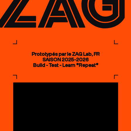
Prototypés par le ZAG Lab, FR
SAISON 2025-2026
Build - Test - Learn *Repeat*