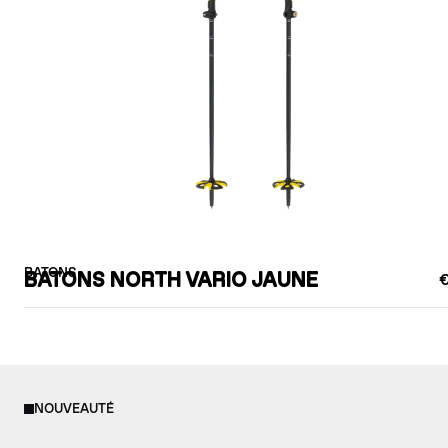
BATONS
BATONS NORTH VARIO JAUNE
€
NOUVEAUTÉ