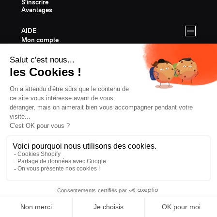
S'inscrire
Avantages
AIDE
Mon compte
Contact
FAQ
SAV et Garantie
Livraisons & Retours
Instructions de montage
SKIS FREERIDE
Tous les skis de Freeride
Equipement Freeride
Guide des tailles Freeride
Cartes Cadeaux
Last Chance
SKIS RANDONNÉE
Tous les skis de Randonnée
Equipement Randonnée
Guide des tailles Randonnée
Cartes Cadeaux
Last Chance