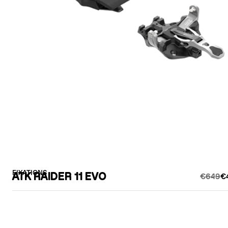
FIXATIONS
ATK RAIDER 11 EVO
€649
€