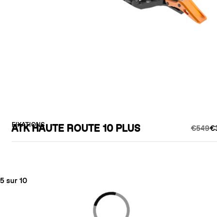
FIXATIONS
ATK HAUTE ROUTE 10 PLUS
€549
€
5 sur 10