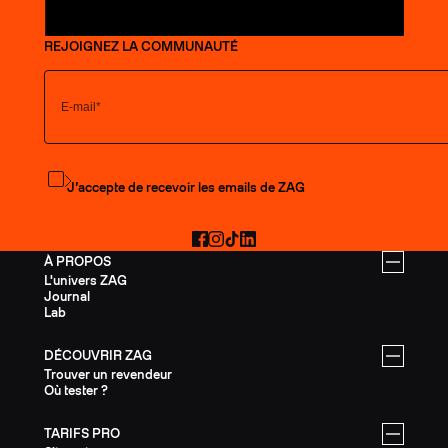
REJOIGNEZ LA COMMUNAUTÉ
S'abonner à la newsletter
J’accepte de recevoir les emails de ZAG
Facebook
Instagram
TikTok
LinkedIn
À PROPOS
L'univers ZAG
Journal
Lab
DÉCOUVRIR ZAG
Trouver un revendeur
Où tester ?
TARIFS PRO