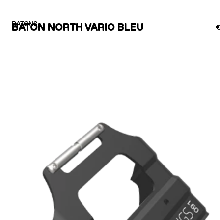
BATONS
BATON NORTH VARIO BLEU
€