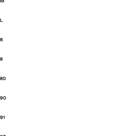
M
L
6
8
80
90
91