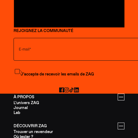
REJOIGNEZ LA COMMUNAUTÉ
S'abonner à la newsletter
J’accepte de recevoir les emails de ZAG
Facebook
Instagram
TikTok
LinkedIn
À PROPOS
L'univers ZAG
Journal
Lab
DÉCOUVRIR ZAG
Trouver un revendeur
Où tester ?