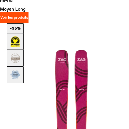
RAYON
Moyen
Long
Voir les produits
-35%