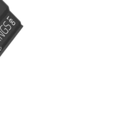
RECHERCHES POPULAI
Skis freeride
Equ