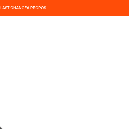
T
LAST CHANCE
À PROPOS
NS
SLAP 92
UBAC 102
SLAP 112
SLAP 92
UBAC 
COUTEAUX
P 104 LITE
RECHERCHER