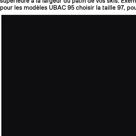
supérieure à la largeur du patin de vos skis. Exe
pour les modèles UBAC 95 choisir la taille 97, pou