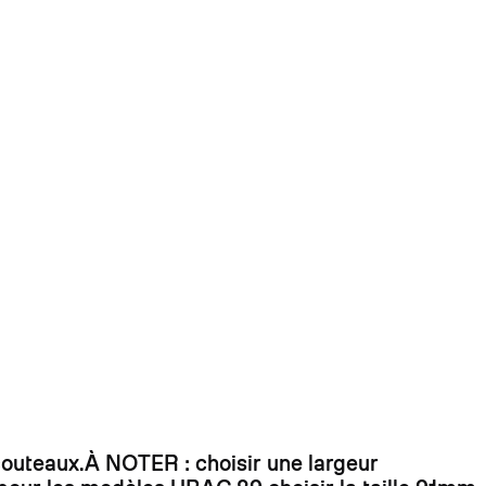
 dirait que vous n'avez encore rien ajouté. Chang
couteaux.À NOTER : choisir une largeur