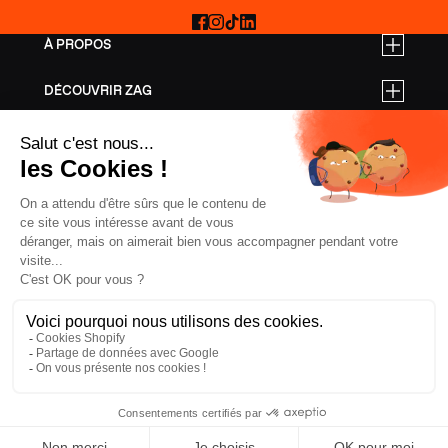
Facebook
Instagram
TikTok
LinkedIn
À PROPOS
DÉCOUVRIR ZAG
TARIFS PRO
AIDE
SKIS FREERIDE
SKIS RANDONNÉE
SKIS ALL MOUNTAIN
ÉQUIPEMENT
CONFIDENTIALITÉ
CGV
MENTIONS LÉGALES
COOKIES
SLOVAQUIE, € EUR
ZAG
2026