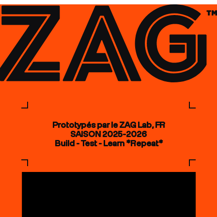
Prototypés par le ZAG Lab, FR
SAISON 2025-2026
Build - Test - Learn *Repeat*