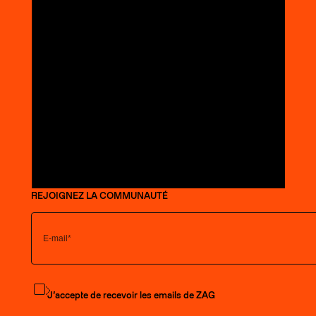
REJOIGNEZ LA COMMUNAUTÉ
S'abonner à la newsletter
J’accepte de recevoir les emails de ZAG