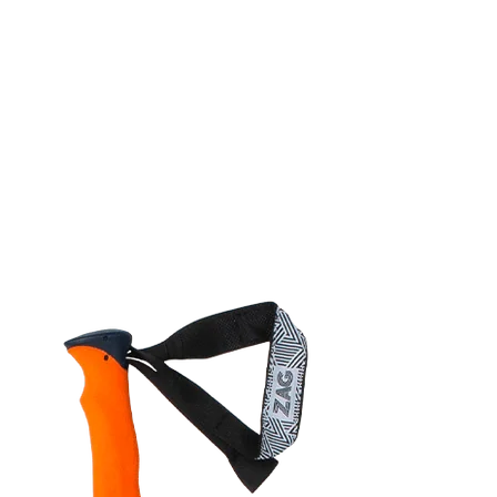
 dirait que vous n'avez encore rien ajouté. Chang