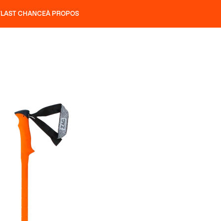
T
LAST CHANCE
À PROPOS
NS
SLAP 92
UBAC 102
SLAP 112
SLAP 92
UBAC 
COUTEAUX
P 104 LITE
RECHERCHER