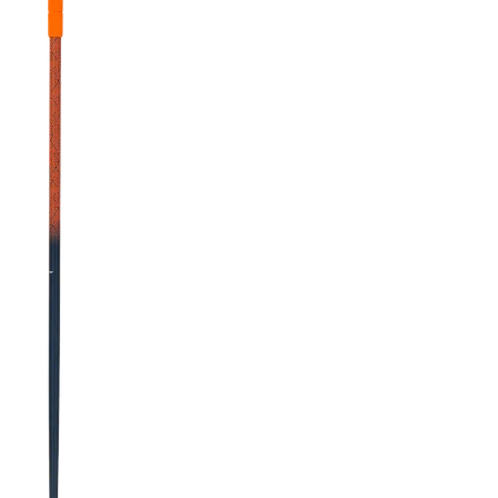
RECHERCHES POPULAI
Skis freeride
Equ