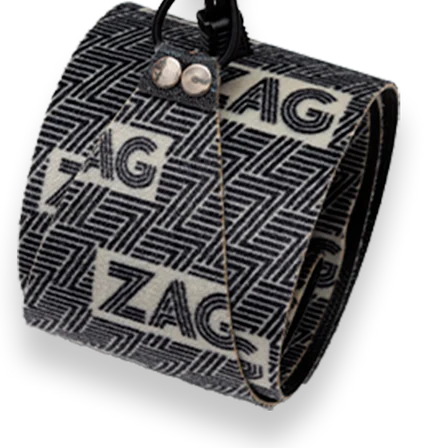
RECHERCHES POPULAI
Skis freeride
Equ