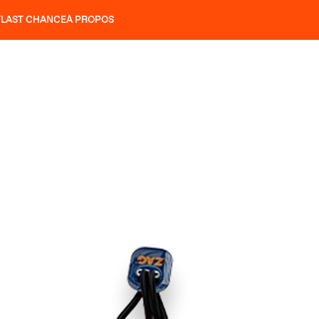
T
LAST CHANCE
À PROPOS
NS
SLAP 92
UBAC 102
SLAP 112
SLAP 92
UBAC 
COUTEAUX
P 104 LITE
RECHERCHER