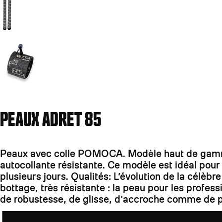
Aller à la diapositive 2
PEAUX ADRET 85
Peaux avec colle POMOCA. Modèle haut de gamme:
autocollante résistante. Ce modèle est idéal pou
plusieurs jours. Qualités: L’évolution de la célè
bottage, très résistante : la peau pour les profe
de robustesse, de glisse, d’accroche comme de p