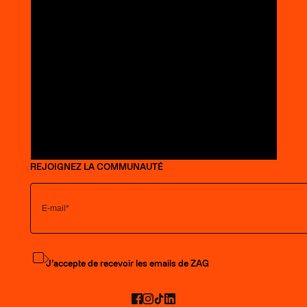
REJOIGNEZ LA COMMUNAUTÉ
S'abonner à la newsletter
J’accepte de recevoir les emails de ZAG
Facebook
Instagram
TikTok
LinkedIn