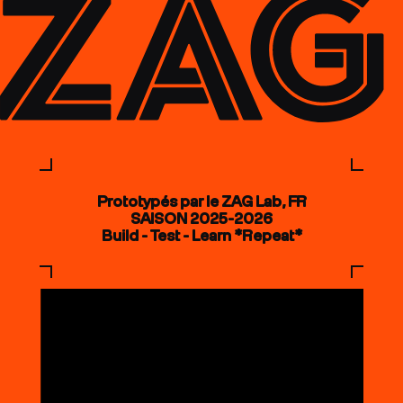
Prototypés par le ZAG Lab, FR
SAISON 2025-2026
Build - Test - Learn *Repeat*