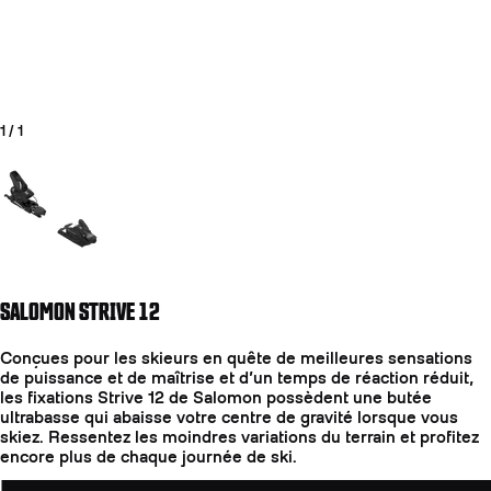
1
/
1
Aller à la diapositive 1
SALOMON STRIVE 12
COUTEAUX
Conçues pour les skieurs en quête de meilleures sensations
de puissance et de maîtrise et d’un temps de réaction réduit,
les fixations Strive 12 de Salomon possèdent une butée
ultrabasse qui abaisse votre centre de gravité lorsque vous
skiez. Ressentez les moindres variations du terrain et profitez
encore plus de chaque journée de ski.