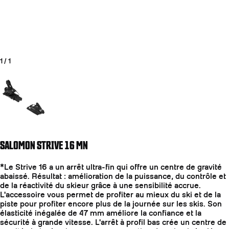
1
/
1
Aller à la diapositive 1
SALOMON STRIVE 16 MN
COUTEAUX
*Le Strive 16 a un arrêt ultra-fin qui offre un centre de gravité
abaissé. Résultat : amélioration de la puissance, du contrôle et
de la réactivité du skieur grâce à une sensibilité accrue.
L'accessoire vous permet de profiter au mieux du ski et de la
piste pour profiter encore plus de la journée sur les skis. Son
élasticité inégalée de 47 mm améliore la confiance et la
sécurité à grande vitesse. L'arrêt à profil bas crée un centre de