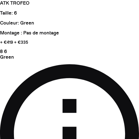
ATK TROFEO
Taille: 6
Couleur: Green
Montage : Pas de montage
+ €419
+ €335
8
6
Green