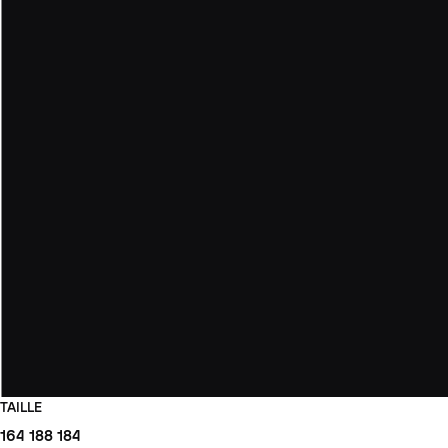
TAILLE
164
188
184