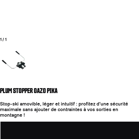
1
/
1
Aller à la diapositive 1
PLUM STOPPER OAZO PIKA
Stop-ski amovible, léger et intuitif : profitez d’une sécurité
maximale sans ajouter de contraintes à vos sorties en
montagne !