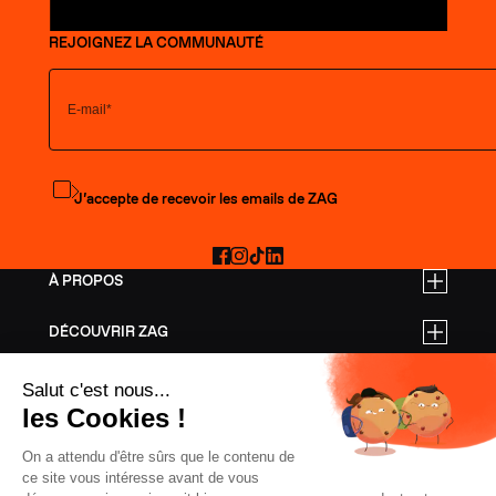
REJOIGNEZ LA COMMUNAUTÉ
S'abonner à la newsletter
J’accepte de recevoir les emails de ZAG
Facebook
Instagram
TikTok
LinkedIn
À PROPOS
DÉCOUVRIR ZAG
TARIFS PRO
AIDE
SKIS FREERIDE