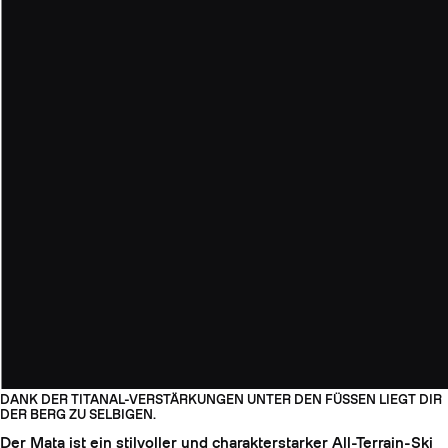
DANK DER TITANAL-VERSTÄRKUNGEN UNTER DEN FÜSSEN LIEGT DIR D
ER BERG ZU SELBIGEN.
Der Mata ist ein stilvoller und charakterstarker All-Terrain-Ski