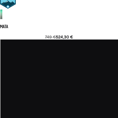
MATA
749 €
524,30 €