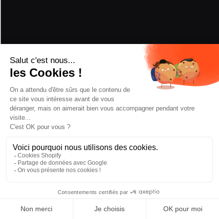
HARSCHEISEN
In den Warenkorb
—
€524,30
BEFESTIGUNG AUSWÄHLEN
MONTAGE
/2