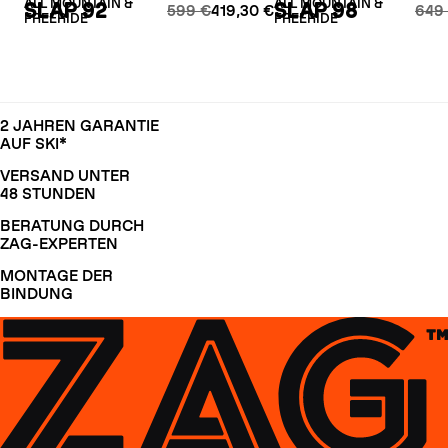
ALL MOUNTAIN &
ALL MOUNTAIN &
SLAP 92
SLAP 98
599 €
419,30 €
649
FREERIDE
FREERIDE
2 JAHREN GARANTIE
AUF SKI*
VERSAND UNTER
48 STUNDEN
BERATUNG DURCH
ZAG-EXPERTEN
MONTAGE DER
BINDUNG