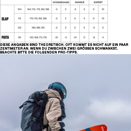
Beispiel:
173 + [-2cm, +8cm] = [171, 181] cm
Es gibt zwei Größen, die dir passen könnten:
170cm und 176cm
.
DIESE ANGABEN SIND THEORETISCH. OFT KOMMT ES NICHT AUF EIN PAAR
ZENTIMETER AN. WENN DU ZWISCHEN ZWEI GRÖSSEN SCHWANKST,
BEACHTE BITTE DIE FOLGENDEN PRO-TIPPS.