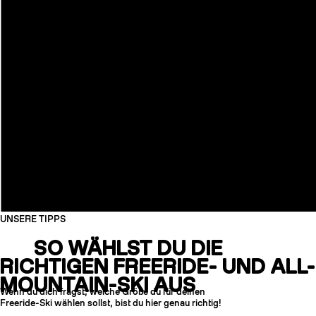
UNSERE TIPPS
SO WÄHLST DU DIE
RICHTIGEN FREERIDE- UND ALL-
MOUNTAIN-SKI AUS
Wenn du dich fragst, welche Größe du für deinen
Freeride-Ski wählen sollst, bist du hier genau richtig!