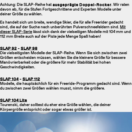
Achtung: Die SLAP-Reihe hat
ausgeprägte Doppel-Rocker
. Wir raten
davon ab, für die Stufen Fortgeschrittene und Experten Modelle unter
deiner Größe zu wählen.
Es handelt sich um breite, wendige Skier, die für alle Freerider gedacht
sind, die auf der Suche nach unberührten Pulverschneefeldern sind.
Mit
dieser SLAP-Serie
lässt sich dank der vielseitigen Modelle mit 104 mm und
112 mm Breite auch auf der Piste jede Menge Spaß haben!
SLAP 92
-
SLAP 98
Die vielseitigsten Modelle der SLAP-Reihe. Wenn Sie sich zwischen zwei
Größen entscheiden müssen, wählen Sie die kleinere Größe für bessere
Manövrierbarkeit oder die größere für mehr Stabilität bei hohen
Geschwindigkeiten.
SLAP 104
-
SLAP 112
Modelle, die hauptsächlich für ein Freeride-Programm gedacht sind. Wenn
du zwischen zwei Größen wählen musst, nimm die größere.
SLAP 104 Lite
Tourenski, daher solltest du eher eine Größe wählen, die deiner
Körpergröße entspricht oder sogar etwas größer ist.