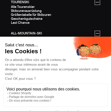
TOURENSKI
Alle Tourenskier
Skitourenausrüstung
Größentabelle für Skitouren
Geschenkgutscheine
Last Chance
ALL-MOUNTAIN-SKI
Alle All-Mountain-Ski
All-Mountain-Ausrüstung
All-Mountain-Größentabelle
Geschenkgutscheine
Last Chance
AUSSTATTUNG
Die gesamte Ausrüstung
Helme
Bindungen
Stöcke
Felle
Steigeisen
Bekleidung
Geschenkkarten
Last Chance