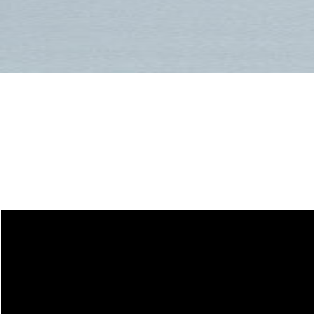
Größentabelle für
Freeride- und All-
Mountain-Ski
HARSCHEISEN