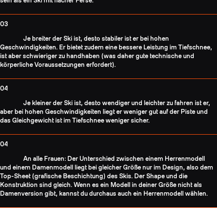
sein als ein Ski mit flacher Ferse.
03
Je breiter der Ski ist, desto stabiler ist er bei hohen
Geschwindigkeiten. Er bietet zudem eine bessere Leistung im Tiefschnee,
ist aber schwieriger zu handhaben (was daher gute technische und
körperliche Voraussetzungen erfordert).
04
Je kleiner der Ski ist, desto wendiger und leichter zu fahren ist er,
aber bei hohen Geschwindigkeiten liegt er weniger gut auf der Piste und
das Gleichgewicht ist im Tiefschnee weniger sicher.
04
An alle Frauen: Der Unterschied zwischen einem Herrenmodell
und einem Damenmodell liegt bei gleicher Größe nur im Design, also dem
Top-Sheet (grafische Beschichtung) des Skis. Der Shape und die
Konstruktion sind gleich. Wenn es ein Modell in deiner Größe nicht als
Damenversion gibt, kannst du durchaus auch ein Herrenmodell wählen.