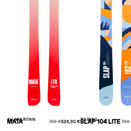
ALL MOUNTAIN
TOURING
MATA
SLAP 104 LITE
749 €
524,30 €
799