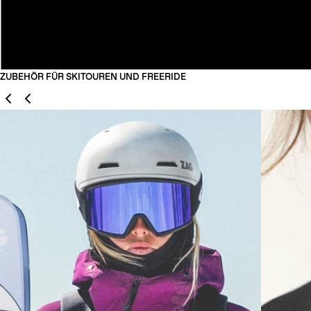
ZUBEHÖR FÜR SKITOUREN UND FREERIDE
Zurück
Weiter
01
02