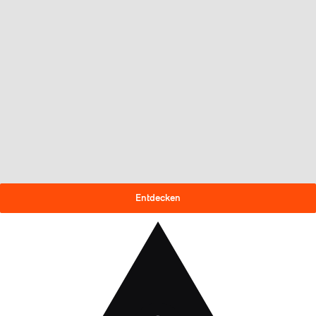
SAISONABSCHLUSSANGEBOT
30 % Rabatt auf die
Skimodelle 2025/26!
Entdecken