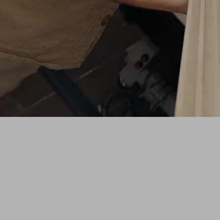
SHAPE
Eine ZAG-Originalserie, die Sie in die
Werkstatt entführt, um den kreativen
Entstehungsprozess hinter den neuen
Freeride-Ski-Prototypen zu entdecken.