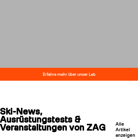
Innovationen, ohne dabei
Kompromisse bei der Leistung
einzugehen. Erfahren Sie, wie
unsere Skier ihren CO₂-
Fußabdruck verringern und
gleichzeitig höchste
Qualitätsstandards erfüllen.
Erfahre mehr über unser Lab
Ski-News,
Ausrüstungstests &
Alle
Veranstaltungen von ZAG
Artikel
anzeigen