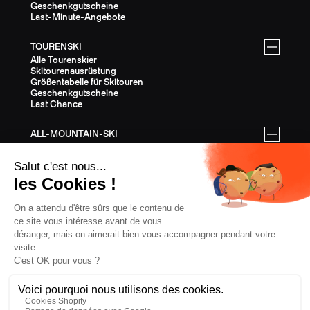
Geschenkgutscheine
Last-Minute-Angebote
TOURENSKI
Alle Tourenskier
Skitourenausrüstung
Größentabelle für Skitouren
Geschenkgutscheine
Last Chance
ALL-MOUNTAIN-SKI
Alle All-Mountain-Ski
All-Mountain-Ausrüstung
All-Mountain-Größentabelle
Geschenkgutscheine
Last Chance
AUSSTATTUNG
Die gesamte Ausrüstung
Helme
Bindungen
Stöcke
Felle
Steigeisen
Bekleidung