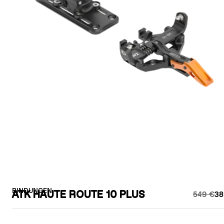
BINDUNGEN
ATK HAUTE ROUTE 10 PLUS
549 €
38