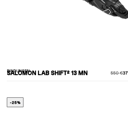
BINDUNGEN
SALOMON LAB SHIFT² 13 MN
550 €
37
-25%