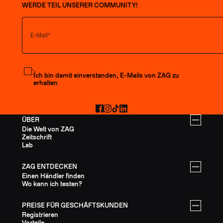
WERDE TEIL UNSERER COMMUNITY!
Den Newsletter abonnieren
Ich bin damit einverstanden, E-Mails von ZAG zu
erhalten
Facebook
Instagram
TikTok
LinkedIn
ÜBER
Die Welt von ZAG
Zeitschrift
Lab
ZAG ENTDECKEN
Einen Händler finden
Wo kann ich testen?
PREISE FÜR GESCHÄFTSKUNDEN
Registrieren
Vorteile