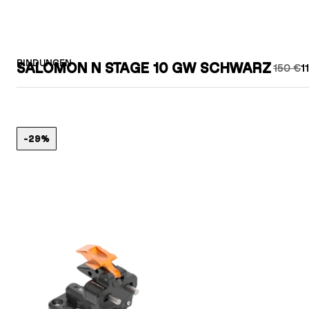
BINDUNGEN
SALOMON N STAGE 10 GW SCHWARZ
150 €
1
-29%