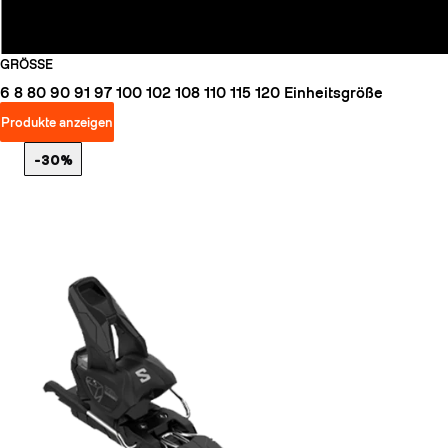
GRÖSSE
6
8
80
90
91
97
100
102
108
110
115
120
Einheitsgröße
Produkte anzeigen
-30%