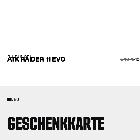
BINDUNGEN
ATK RAIDER 11 EVO
649 €
45
NEU
GESCHENKKARTE