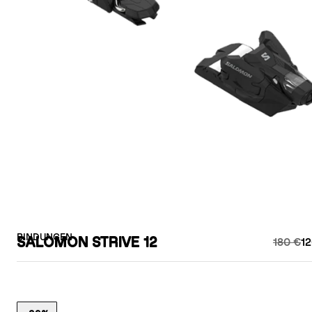
BINDUNGEN
SALOMON STRIVE 12
180 €
12