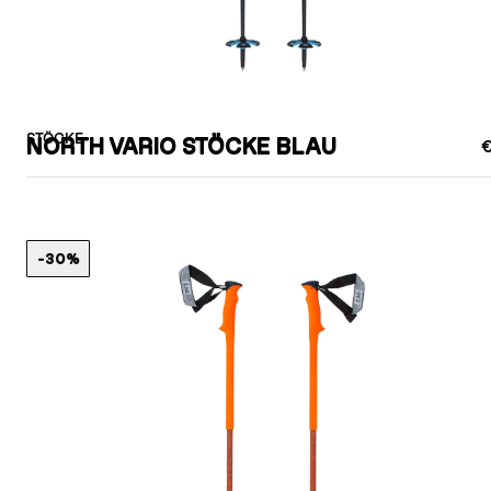
STÖCKE
NORTH VARIO STÖCKE BLAU
€
-30%