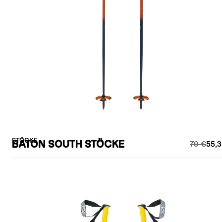
STÖCKE
BATON SOUTH STÖCKE
79 €
55,3