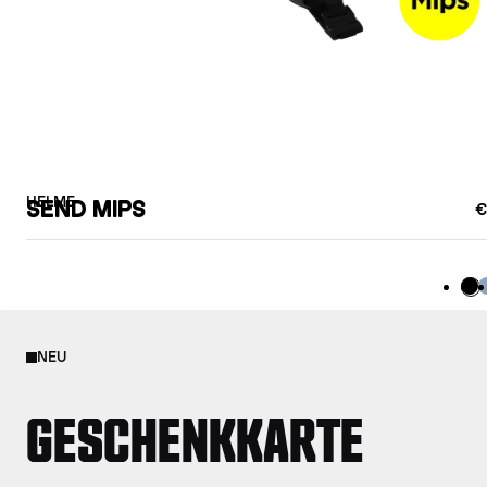
HELME
SEND MIPS
€
Sc
B
NEU
GESCHENKKARTE