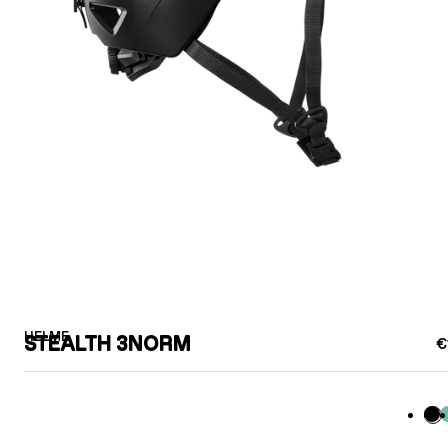
HELME
STEALTH 3NORM
€
Sc
M