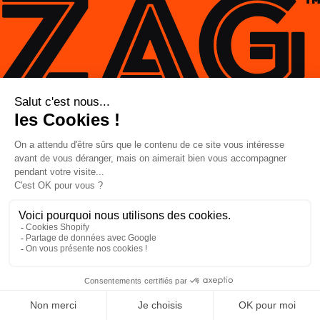
Entwickelt vom ZAG Lab, FR
SAISON 2025–2026
Entwickeln – Testen – Lernen
*Wiederholen*