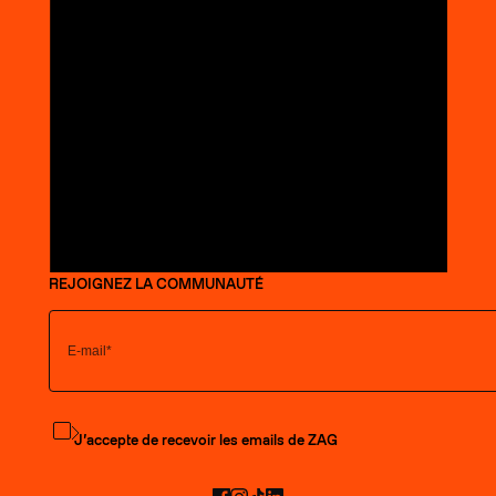
REJOIGNEZ LA COMMUNAUTÉ
S'abonner à la newsletter
J’accepte de recevoir les emails de ZAG