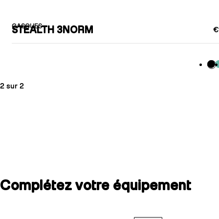
CASQUES
STEALTH 3NORM
€
Bla
M
2 sur 2
Complétez votre équipement