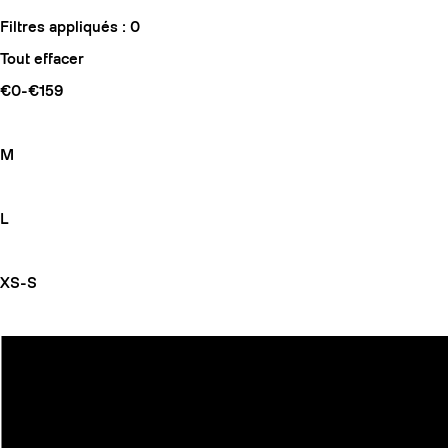
Filtres appliqués :
0
Tout effacer
€0-€159
M
L
XS-S