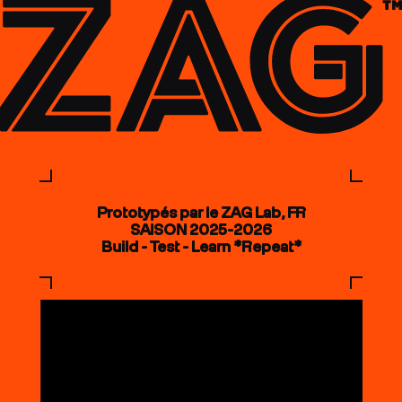
Prototypés par le ZAG Lab, FR
SAISON 2025-2026
Build - Test - Learn *Repeat*