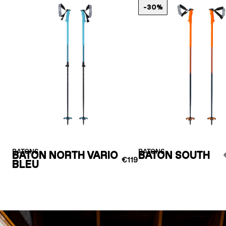
-30%
BATONS
BATONS
BATON NORTH VARIO
BATON SOUTH
€119
BLEU