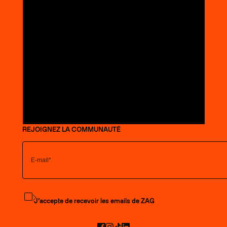
REJOIGNEZ LA COMMUNAUTÉ
S'abonner à la newsletter
J’accepte de recevoir les emails de ZAG
Facebook
Instagram
TikTok
LinkedIn