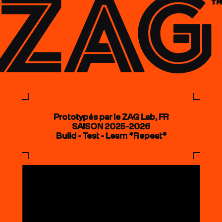
Prototypés par le ZAG Lab, FR
SAISON 2025-2026
Build - Test - Learn *Repeat*