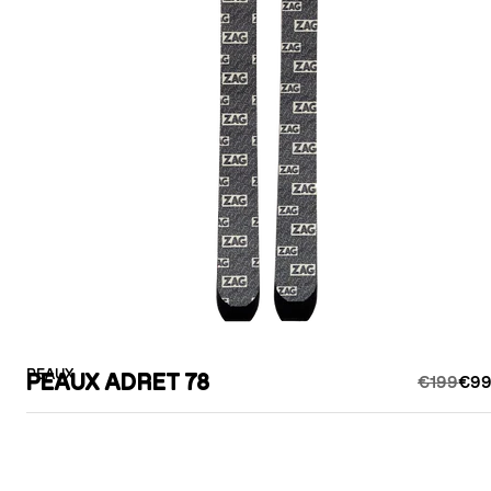
PEAUX
PEAUX ADRET 78
€199
€99