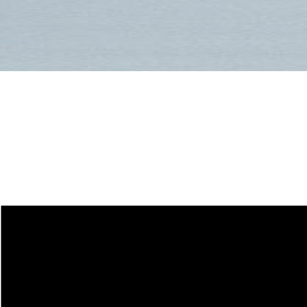
Guide des tailles
pour skis de Freeride
et All Mountain
COUTEAUX