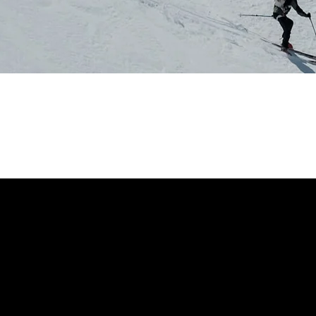
On
es pour skis de