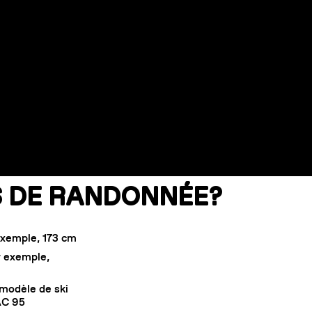
IS DE RANDONNÉE?
 exemple, 173 cm
r exemple,
modèle de ski
AC 95