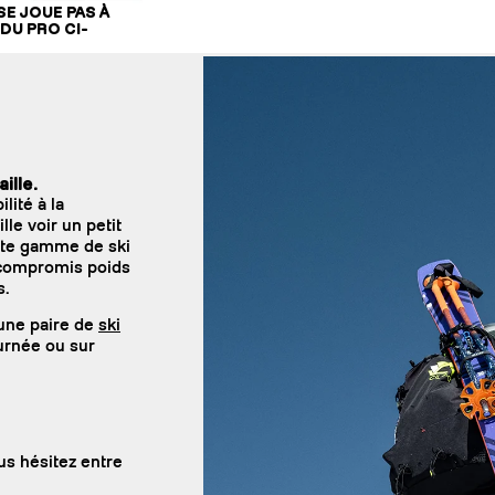
SE JOUE PAS À
DU PRO CI-
ille.
lité à la
lle voir un petit
ette gamme de ski
n compromis poids
s.
une paire de
ski
ournée ou sur
us hésitez entre