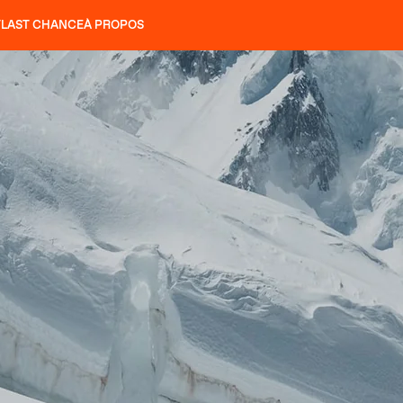
T
LAST CHANCE
À PROPOS
NS
SLAP 92
UBAC 102
SLAP 112
SLAP 92
UBAC 
COUTEAUX
P 104 LITE
RECHERCHER