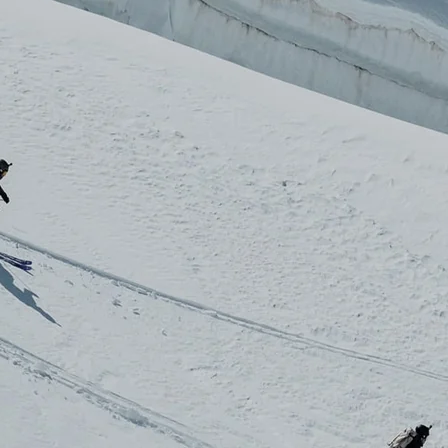
RECHERCHES POPULAI
Skis freeride
Equ