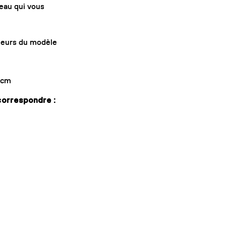
leau qui vous
gueurs du modèle
] cm
 correspondre :