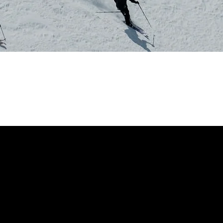
 dirait que vous n'avez encore rien ajouté. Chang
 Randonnée