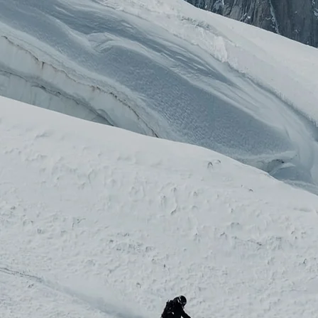
RES
ipement