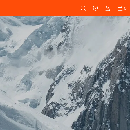
108
PEAUX