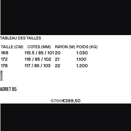
TABLEAU DES TAILLES
TAILLE (CM)
COTES (MM)
RAYON (M)
POIDS (KG)
166
115.5 / 85 / 101
20
1.030
172
116 / 85 / 102
21
1.100
178
117 / 85 / 103
22
1.200
ADRET 85
€799
€399,50