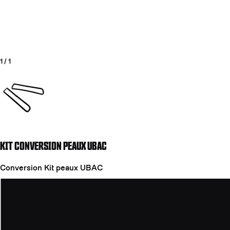
1
/
1
Aller à la diapositive 1
KIT CONVERSION PEAUX UBAC
COUTEAUX
Conversion Kit peaux UBAC