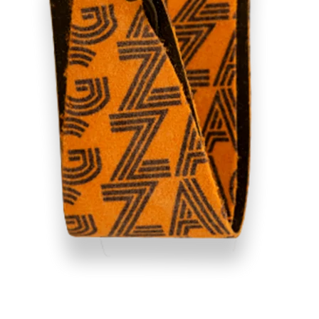
RECHERCHES POPULAI
Skis freeride
Equ