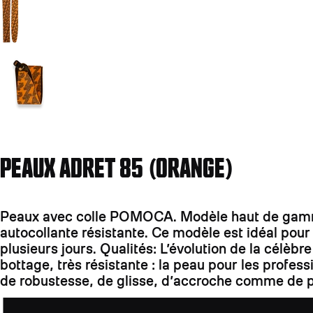
Aller à la diapositive 2
PEAUX ADRET 85 (ORANGE)
Peaux avec colle POMOCA. Modèle haut de gamme:
autocollante résistante. Ce modèle est idéal pou
plusieurs jours. Qualités: L’évolution de la célè
bottage, très résistante : la peau pour les profe
de robustesse, de glisse, d’accroche comme de p