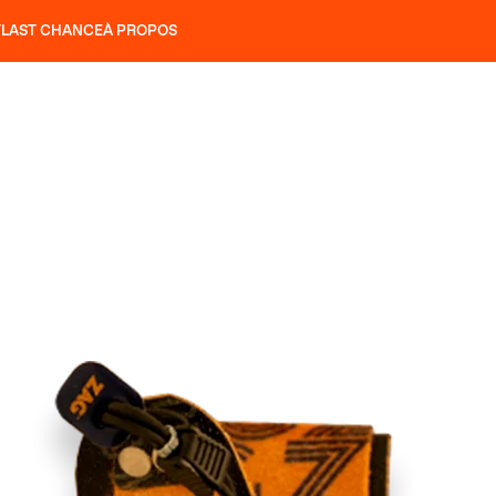
T
LAST CHANCE
À PROPOS
NS
SLAP 92
UBAC 102
SLAP 112
SLAP 92
UBAC 
COUTEAUX
P 104 LITE
RECHERCHER